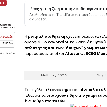
Ιδέες για τη ζωή και την καθημερινότητ
Ακολουθήστε το Thatslife.gr για προτάσεις, συμβ
διαβάσετε.
Η
μίνιμαλ αισθητική
έχει επηρεάσει τα τελ
ομορφιά. Το
καλοκαίρι του 2015
δεν ήταν λ
απλότητας και των “ήσυχων” χρωμάτων
γ
παρουσίασαν οι οίκοι
Altuzarra, BCBG Max 
Mulberry SS’15
Guy L
Το μεγάλο
πλεονέκτημα
του
μίνιμαλ στυλ
πιθανότητα
υπάρχουν ήδη στην γκαρνταρ
ένα
μαύρο παντελόν
ι…