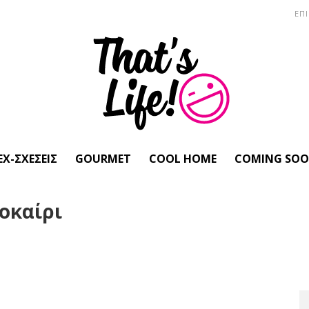
ΕΠ
EX-ΣΧΈΣΕΙΣ
GOURMET
COOL HOME
COMING SO
λοκαίρι