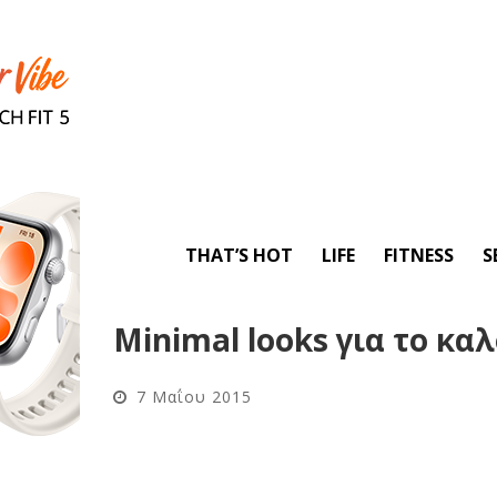
THAT’S HOT
LIFE
FITNESS
S
Minimal looks για το κα
7 Μαΐου 2015