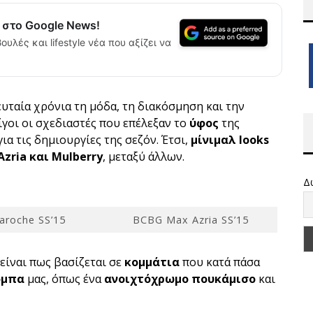
α στο Google News!
ουλές και lifestyle νέα που αξίζει να
ευταία χρόνια τη μόδα, τη διακόσμηση και την
ίγοι οι σχεδιαστές που επέλεξαν το
ύφος
της
ια τις δημιουργίες της σεζόν. Έτσι,
μίνιμαλ looks
Azria και Mulberry
, μεταξύ άλλων.
Δ
aroche SS’15
BCBG Max Azria SS’15
είναι πως βασίζεται σε
κομμάτια
που κατά πάσα
όμπα
μας, όπως ένα
ανοιχτόχρωμο πουκάμισο
και