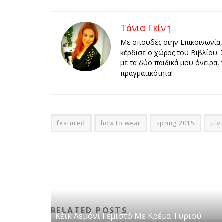
Τάνια Γκίνη
Με σπουδές στην Επικοινωνία, 
κέρδισε ο χώρος του Βιβλίου
με τα δύο παιδικά μου όνειρα, 
πραγματικότητα!
featured
how to wear
spring 2015
μίν
RELATED POSTS
Κέικ Λεμόνι Γεμιστό Με Κρέμα Τυριού