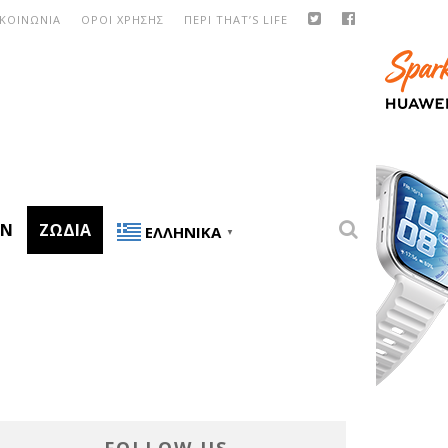
ΙΚΟΙΝΩΝΙΑ
ΟΡΟΙ ΧΡΗΣΗΣ
ΠΕΡΙ THAT’S LIFE
ON
ΖΏΔΙΑ
ΕΛΛΗΝΙΚΆ
▼