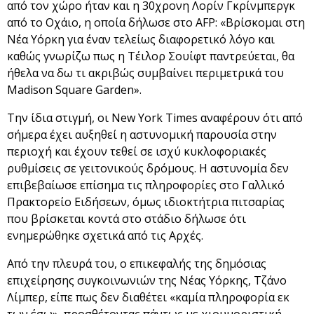
από τον χώρο ήταν και η 30χρονη Λορίν Γκρίνμπεργκ
από το Οχάιο, η οποία δήλωσε στο AFP: «Βρίσκομαι στη
Νέα Υόρκη για έναν τελείως διαφορετικό λόγο και
καθώς γνωρίζω πως η Τέιλορ Σουίφτ παντρεύεται, θα
ήθελα να δω τι ακριβώς συμβαίνει περιμετρικά του
Madison Square Garden».
Την ίδια στιγμή, οι New York Times αναφέρουν ότι από
σήμερα έχει αυξηθεί η αστυνομική παρουσία στην
περιοχή και έχουν τεθεί σε ισχύ κυκλοφοριακές
ρυθμίσεις σε γειτονικούς δρόμους. Η αστυνομία δεν
επιβεβαίωσε επίσημα τις πληροφορίες στο Γαλλικό
Πρακτορείο Ειδήσεων, όμως ιδιοκτήτρια πιτσαρίας
που βρίσκεται κοντά στο στάδιο δήλωσε ότι
ενημερώθηκε σχετικά από τις Αρχές.
Από την πλευρά του, ο επικεφαλής της δημόσιας
επιχείρησης συγκοινωνιών της Νέας Υόρκης, Τζάνο
Λίμπερ, είπε πως δεν διαθέτει «καμία πληροφορία εκ
των έσω», προσθέτοντας πάντως με χιουμοριστική