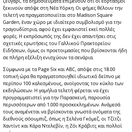
ζευγάρι, τα δημοσιεύματα επιμένουν ότι οι εορτασμοί
ξεκινούν απόψε στη Νέα Υόρκη. Οι φήμες θέλουν την
τελετή να πραγματοποιείται στο Madison Square
Garden, έναν χώρο με ιδιαίτερο συμβολισμό για την
τραγουδίστρια, αφού έχει εμφανιστεί εκεί πολλές
φορές. Η εκπρόσωπός της δεν έχει απαντήσει στις
σχετικές ερωτήσεις του Γαλλικού Πρακτορείου
Ειδήσεων, όμως οι προετοιμασίες που βρίσκονται ήδη
σε πλήρη εξέλιξη ενισχύουν τα σενάρια.
Σύμφωνα με τα Page Six και ABC, απόψε στις 18.00
τοπική ώρα θα πραγματοποιηθεί ιδιωτικό δείπνο με
περίπου 100 καλεσμένους, ανοίγοντας τον κύκλο των
εκδηλώσεων. Η γαμήλια τελετή φέρεται να έχει
προγραμματιστεί για την Παρασκευή, παρουσία
περισσότερων από 1.000 προσκεκλημένων. Ανάμεσά
τους αναμένεται να βρίσκονται γνωστά ονόματα της
διεθνούς σόουμπιζ, όπως η Σελένα Γκόμεζ, οι Τζίτζι
Χαντίντ και Κάρα Ντελεβίν, η Ζόι Κράβιτς και πολλοί