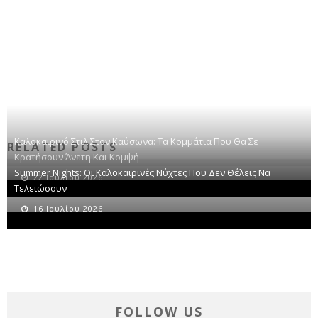
Καλοκαιρινό Στιλ Στον Καύσωνα: Τα Κομμάτια Που Θα Σε
RELATED POSTS
Κρατήσουν Άνετη Και Κομψή
Summer Nights: Οι Καλοκαιρινές Νύχτες Που Δεν Θέλεις Να
22 Ιουλίου 2026
Τελειώσουν
16 Ιουλίου 2026
FOLLOW US