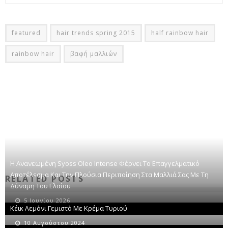
featured
hair trends spring 2015
half rainbow hair
rainbow hair
βαφή μαλλιών
Η Ανανεωμένη Syoss Oleo Intense Φέρνει Το Επαγγελματικό
Αποτέλεσμα Και Την Πλούσια Περιποίηση Στα Μαλλιά Σας Με Τη
RELATED POSTS
Δύναμη Του Ελαίου
5 Ιουνίου 2026
Κέικ Λεμόνι Γεμιστό Με Κρέμα Τυριού
10 Αυγούστου 2024