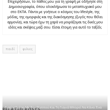
Επιχειρήσεων, το πάθος μου για τη γραφή με οδήγησε στη
Δημοσιογραφία, όπου ολοκλήρωσα το μεταπτυχιακό μου
στο ΕΚΠΑ. Πάντα με γοήτευε ο κόσμος του lifestyle, της
μόδας, της ομορφιάς και της διακόσμησης (ζυγός που θέλει
αρμονία), και τώρα έχω τη χαρά να μοιράζομαι τις δικές μου
ιδέες και σκέψεις μαζί σου. Είσαι έτοιμη για αυτό το ταξίδι;
παιδί
φιλιες
Γιατί Η Σχέση Με Τον Παππού Και Τη Γιαγιά Μπορεί Να Κάνει Ένα
RELATED POSTS