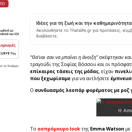
Ιδέες για τη ζωή και την καθημερινότητ
Ακολουθήστε το Thatslife.gr για προτάσεις, συμβ
διαβάσετε.
“Θα’ναι σαν να μπαίνει η άνοιξη”
σκέφτηκαν και 
τραγούδι της Σοφίας Βόσσου και οι πρόσφα
επίκαιρες τάσεις της μόδας
, είχαν
πινελι
που ξεχωρίσαμε
για να αντλήσετε
έμπνευσ
Ο
συνδυασμός λεοπάρ φορέματος με ροζ 
Η Ame
Το
ασπρόμαυρο look
της
Emma Watson
με