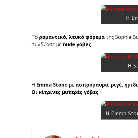
H E
Το
ρομαντικό, λευκό φόρεμα
της Sophia B
συνδύασε με
nude γόβες
H S
H
Emma Stone
με
ασπρόμαυρο, ριγέ, ημιδ
Οι κίτρινες μυτερές γόβες
H Emma Sto