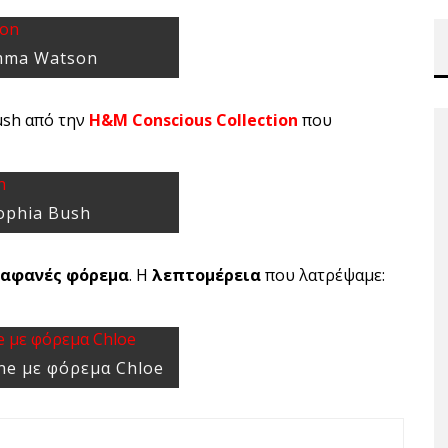
mma Watson
ush από την
H&M Conscious Collection
που
ophia Bush
ιαφανές φόρεμα
. Η
λεπτομέρεια
που λατρέψαμε:
ne με φόρεμα Chloe