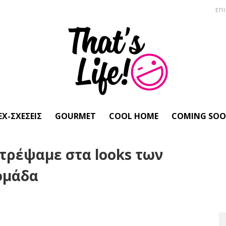
ΕΠ
EX-ΣΧΈΣΕΙΣ
GOURMET
COOL HOME
COMING SO
τρέψαμε στα looks των
δομάδα