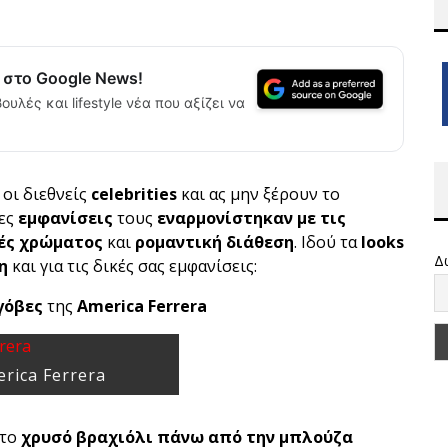
α στο Google News!
ουλές και lifestyle νέα που αξίζει να
οι διεθνείς
celebrities
και ας μην ξέρουν το
τες
εμφανίσεις
τους
εναρμονίστηκαν με τις
ές χρώματος
και
ρομαντική διάθεση
. Ιδού τα
looks
Δ
η
και για τις δικές σας εμφανίσεις:
γόβες
της
America Ferrera
rica Ferrera
 το
χρυσό βραχιόλι πάνω από την μπλούζα