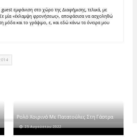
guest εμφάνιση στο χώρο της Διαφήμισης, τελικά, με
. Σε μία «έκλαμψη φρονήσεως», αποφάσισα να ασχοληθώ
τη μόδα και το γράψιμο, ε, και εδώ κάνω τα όνειρα μου
2014
Ρολό Χοιρινό Με Πατατούλες Στη Γάστρα
25 Αυγούστου 2022