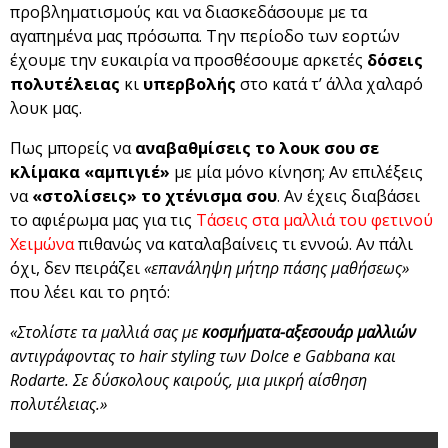
προβληματισμούς και να διασκεδάσουμε με τα
αγαπημένα μας πρόσωπα. Την περίοδο των εορτών
έχουμε την ευκαιρία να προσθέσουμε αρκετές
δόσεις
πολυτέλειας
κι
υπερβολής
στο κατά τ’ άλλα χαλαρό
λουκ μας.
Πως μπορείς να
αναβαθμίσεις το λουκ σου σε
κλίμακα «αμπιγιέ»
με μία μόνο κίνηση; Αν επιλέξεις
να
«στολίσεις» το χτένισμα σου
. Αν έχεις διαβάσει
το αφιέρωμα μας για τις
Τάσεις στα μαλλιά του φετινού
Χειμώνα
πιθανώς να καταλαβαίνεις τι εννοώ. Αν πάλι
όχι, δεν πειράζει
«επανάληψη μήτηρ πάσης μαθήσεως»
που λέει και το ρητό:
«Στολίστε τα μαλλιά σας με
κοσμήματα-αξεσουάρ μαλλιών
αντιγράφοντας το hair styling των Dolce e Gabbana και
Rodarte. Σε δύσκολους καιρούς, μια μικρή αίσθηση
πολυτέλειας.»