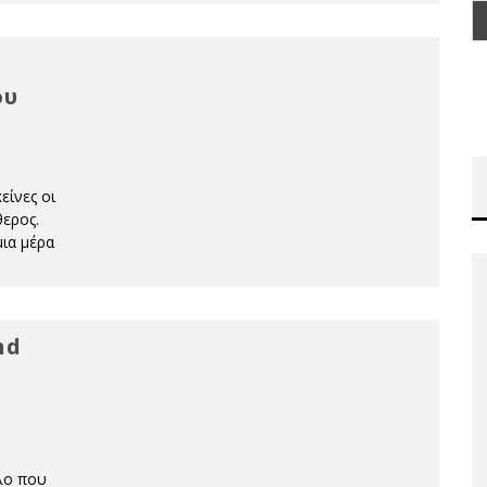
ου
είνες οι
θερος.
μια μέρα
nd
λο που