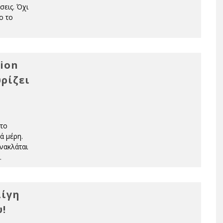
σεις. Όχι
ο το
tion
ρίζει
 το
ά μέρη.
νακλάται
.
λίγη
!