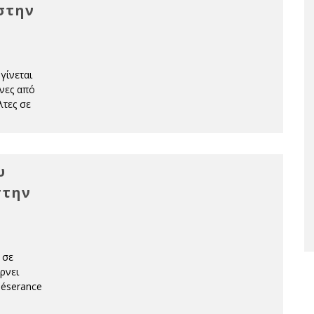
στην
γίνεται
όνες από
λτες σε
υ
στην
 σε
ρνει
Déserance
.