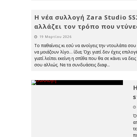
Η νέα συλλογή Zara Studio SS
αλλάζει τον τρόπο που ντύνε
19 Μαρτίου 2026
Το παθαίνεις κι εσύ να ανοίγεις την ντουλάπα σου
να μοιάζουν λίγο… ίδια; Όχι γιατί δεν έχεις επιλογ
γιατί λείπει εκείνη η σπίθα που θα σε κάνει να δει
σου αλλιώς. Να τα συνδυάσεις διαφ
...
Η
s
Ό
α
τ
π