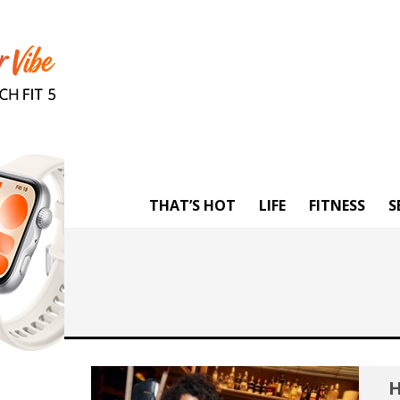
THAT’S HOT
LIFE
FITNESS
S
Η