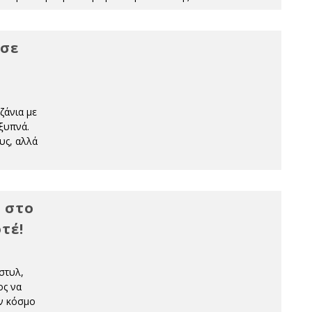
 σε
ζάνια με
 ξυπνά.
υς, αλλά
 στο
τέ!
στυλ,
ος να
αν κόσμο