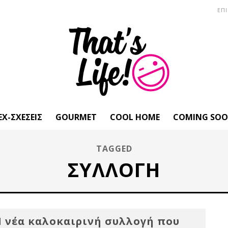
ΕΠ
EX-ΣΧΈΣΕΙΣ
GOURMET
COOL HOME
COMING SO
TAGGED
ΣΥΛΛΟΓΉ
 νέα καλοκαιρινή συλλογή που