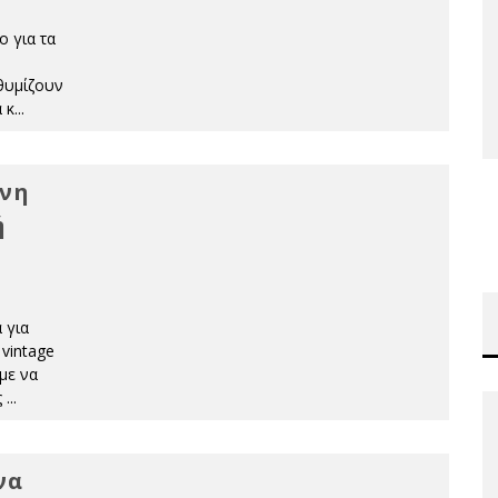
 για τα
 θυμίζουν
 κ
...
ονη
ή
 για
 vintage
με να
ς
...
να