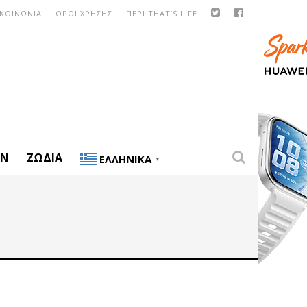
ΙΚΟΙΝΩΝΙΑ
ΟΡΟΙ ΧΡΗΣΗΣ
ΠΕΡΙ THAT’S LIFE
ON
ΖΏΔΙΑ
ΕΛΛΗΝΙΚΆ
▼