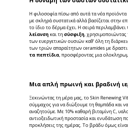
Η δύναμη των σωστών συστατικ
Η φιλοσοφία πίσω από αυτά τα νέα προϊόντα 
με σκληρά συστατικά αλλά βασίζεται στην ε
το ίδιο το δέρμα έχει. Η σειρά περιλαμβάνε
λείανση
και τη
σύσφιξη
, χρησιμοποιώντας 
των ευεργετικών ουσιών καθ’ όλη τη διάρκε
των τριών απαραίτητων ceramides με δραστ
τα πεπτίδια
, προσφέροντας μια ολοκληρωμέ
Μια απλή πρωινή και βραδινή ι
Ξεκινώντας τη μέρα μας, το Skin Renewing Vi
σύμμαχος για να διώξουμε τη θαμπάδα και ν
αναζητούμε. Με 10% καθαρή βιταμίνη C, υαλ
αντιοξειδωτική προστασία και ενυδάτωση πο
προκλήσεις της ημέρας. Το βράδυ όμως είναι