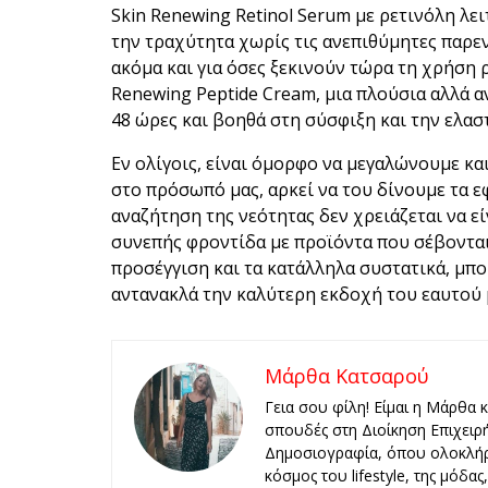
Skin Renewing Retinol Serum με ρετινόλη λειτ
την τραχύτητα χωρίς τις ανεπιθύμητες παρεν
ακόμα και για όσες ξεκινούν τώρα τη χρήση ρ
Renewing Peptide Cream, μια πλούσια αλλά 
48 ώρες και βοηθά στη σύσφιξη και την ελασ
Εν ολίγοις, είναι όμορφο να μεγαλώνουμε κα
στο πρόσωπό μας, αρκεί να του δίνουμε τα ε
αναζήτηση της νεότητας δεν χρειάζεται να εί
συνεπής φροντίδα με προϊόντα που σέβονται
προσέγγιση και τα κατάλληλα συστατικά, μ
αντανακλά την καλύτερη εκδοχή του εαυτού μ
Μάρθα Κατσαρού
Γεια σου φίλη! Είμαι η Μάρθα 
σπουδές στη Διοίκηση Επιχειρ
Δημοσιογραφία, όπου ολοκλήρ
κόσμος του lifestyle, της μόδα