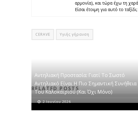
αρμονία), και τώρα έχω τη χαρά 
Είσαι έτοιμη για αυτό το ταξίδι;
CERAVE
Υγιής γήρανση
Αντηλιακή Προστασία: Γιατί Το Σωστό
Αντηλιακό Είναι Η Πιο Σημαντική Συνήθεια
RELATED POSTS
Του Καλοκαιριού (και Όχι Μόνο)
2 Ιουνίου 2026