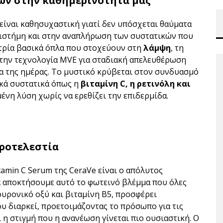
ών στην καθημερινότητά μας
είναι καθησυχαστική γιατί δεν υπόσχεται θαύματα
πιστήμη και στην αναπλήρωση των συστατικών που
ι τρία βασικά όπλα που στοχεύουν στη
λάμψη
, τη
την τεχνολογία MVE για σταδιακή απελευθέρωση
ια της ημέρας. Το μυστικό κρύβεται στον συνδυασμό
ικά συστατικά όπως η
βιταμίνη C, η ρετινόλη και
νη λύση χωρίς να ερεθίζει την επιδερμίδα.
εροτελεστία
tamin C Serum της CeraVe είναι ο απόλυτος
α αποκτήσουμε αυτό το φωτεινό βλέμμα που όλες
ουρονικό οξύ και βιταμίνη Β5, προσφέρει
υ διαρκεί, προετοιμάζοντας το πρόσωπο για τις
 η στιγμή που η ανανέωση γίνεται πιο ουσιαστική. Ο