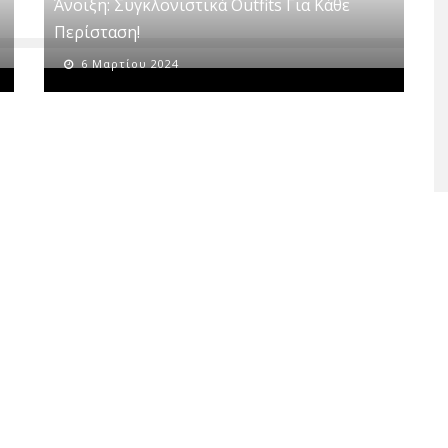
Άνοιξη: Συγκλονιστικά Οutfits Για Κάθε
Περίσταση!
6 Μαρτίου 2024