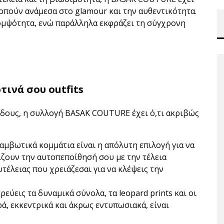
πούν ανάμεσα στο glamour και την αυθεντικότητα.
ομψότητα, ενώ παράλληλα εκφράζει τη σύγχρονη
τινά σου outfits
ξόδους, η συλλογή BASAK COUTURE έχει ό,τι ακριβώς
θαμβωτικά κομμάτια είναι η απόλυτη επιλογή για να
ίζουν την αυτοπεποίθησή σου με την τέλεια
έλειας που χρειάζεσαι για να κλέψεις την
τρεύεις τα δυναμικά σύνολα, τα leopard prints και οι
ά, εκκεντρικά και άκρως εντυπωσιακά, είναι