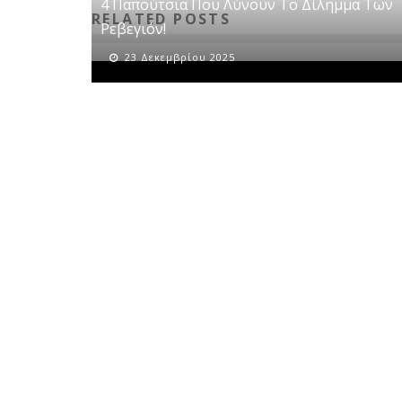
4 Παπούτσια Που Λύνουν Το Δίλημμα Των
RELATED POSTS
Ρεβεγιόν!
23 Δεκεμβρίου 2025