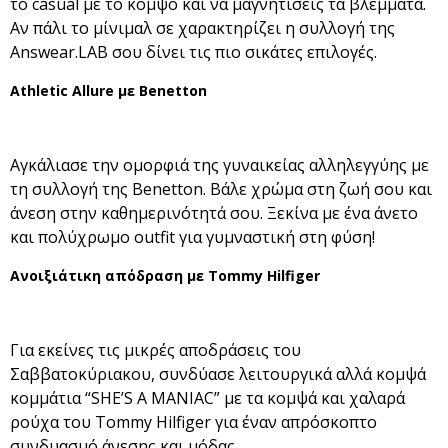
το casual με το κομψό και να μαγνητίσεις τα βλέμματα.
Αν πάλι το μίνιμαλ σε χαρακτηρίζει η συλλογή της
Answear.LAB σου δίνει τις πιο σικάτες επιλογές.
Athletic Allure με Benetton
Αγκάλιασε την ομορφιά της γυναικείας αλληλεγγύης με
τη συλλογή της Benetton. Βάλε χρώμα στη ζωή σου και
άνεση στην καθημερινότητά σου. Ξεκίνα με ένα άνετο
και πολύχρωμο outfit για γυμναστική στη φύση!
Ανοιξιάτικη απόδραση με Tommy Hilfiger
Για εκείνες τις μικρές αποδράσεις του
Σαββατοκύριακου, συνδύασε λειτουργικά αλλά κομψά
κομμάτια “SHE’S A MANIAC” με τα κομψά και χαλαρά
ρούχα του Tommy Hilfiger για έναν απρόσκοπτο
συνδυασμό άνεσης και μόδας.