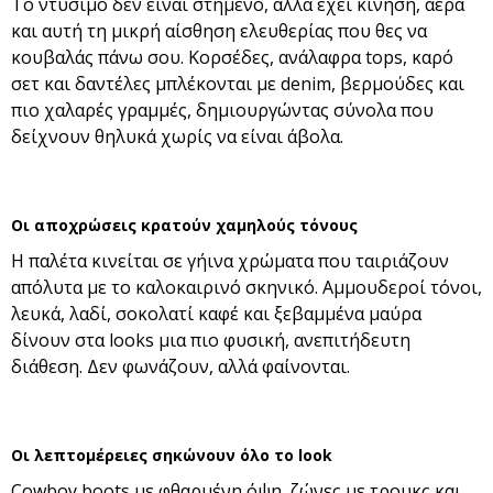
Το ντύσιμο δεν είναι στημένο, αλλά έχει κίνηση, αέρα
και αυτή τη μικρή αίσθηση ελευθερίας που θες να
κουβαλάς πάνω σου. Κορσέδες, ανάλαφρα tops, καρό
σετ και δαντέλες μπλέκονται με denim, βερμούδες και
πιο χαλαρές γραμμές, δημιουργώντας σύνολα που
δείχνουν θηλυκά χωρίς να είναι άβολα.
Οι αποχρώσεις κρατούν χαμηλούς τόνους
Η παλέτα κινείται σε γήινα χρώματα που ταιριάζουν
απόλυτα με το καλοκαιρινό σκηνικό. Αμμουδεροί τόνοι,
λευκά, λαδί, σοκολατί καφέ και ξεβαμμένα μαύρα
δίνουν στα looks μια πιο φυσική, ανεπιτήδευτη
διάθεση. Δεν φωνάζουν, αλλά φαίνονται.
Οι λεπτομέρειες σηκώνουν όλο το look
Cowboy boots με φθαρμένη όψη, ζώνες με τρουκς και