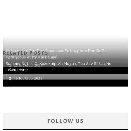
Καλοκαιρινό Στιλ Στον Καύσωνα: Τα Κομμάτια Που Θα Σε
RELATED POSTS
Κρατήσουν Άνετη Και Κομψή
Summer Nights: Οι Καλοκαιρινές Νύχτες Που Δεν Θέλεις Να
22 Ιουλίου 2026
Τελειώσουν
16 Ιουλίου 2026
FOLLOW US