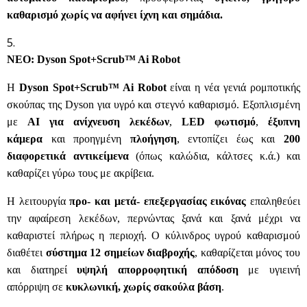
καθαρισμό χωρίς να αφήνει ίχνη και σημάδια.
ΝΕΟ: Dyson Spot+Scrub™ Ai Robot
Η
Dyson Spot+Scrub™ Ai Robot
είναι η νέα γενιά ρομποτικής
σκούπας της Dyson για υγρό και στεγνό καθαρισμό. Εξοπλισμένη
με
AI για ανίχνευση λεκέδων
,
LED φωτισμό
,
έξυπνη
κάμερα
και προηγμένη
πλοήγηση
, εντοπίζει έως και
200
διαφορετικά αντικείμενα
(όπως καλώδια, κάλτσες κ.ά.) και
καθαρίζει γύρω τους με ακρίβεια.
Η λειτουργία
προ- και μετά- επεξεργασίας εικόνας
επαληθεύει
την αφαίρεση λεκέδων, περνώντας ξανά και ξανά μέχρι να
καθαριστεί πλήρως η περιοχή. Ο κύλινδρος υγρού καθαρισμού
διαθέτει
σύστημα 12 σημείων διαβροχής
, καθαρίζεται μόνος του
και διατηρεί
υψηλή απορροφητική απόδοση
με υγιεινή
απόρριψη σε
κυκλωνική, χωρίς σακούλα βάση
.