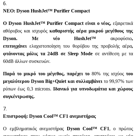
ΝΕΟ: Dyson HushJet™ Purifier Compact
Ο Dyson HushJet™ Purifier Compact είναι ο νέος,
εξαιρετικά
αθόρυβος και ισχυρός
καθαριστής αέρα μικρού μεγέθους της
Dyson. Με νέο HushJet™
ακροφύσιο
,
επιτυγχάνει
ελαχιστοποίηση του θορύβου της προβολής αέρα
,
φτάνοντας μόλις τα 24dB σε Sleep Mode
σε αντίθεση με τα
60dB άλλων συσκευών.
Παρά το μικρό του μέγεθος, παρέχει το
80% της ισχύος
του
μεγαλύτερου Dyson Big+Quiet και συλλαμβάνει
το 99,97% των
ρύπων έως 0,3
microns
.
Ιδανικό για υπνοδωμάτια και χώρους
συγκέντρωσης.
Επιστροφή: Dyson Cool™ CF1 ανεμιστήρας
Ο εμβληματικός ανεμιστήρας
Dyson Cool™ CF1
, ο πρώτος