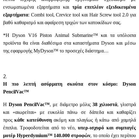
ενσωματωμένα εξαρτήματα και
τρία επιπλέον εξειδικευμένα
εξαρτήματα
: Combi tool, Crevice tool και Hair Screw tool 2.0 για
βαθύ καθαρισμό και αφαίρεση τριχών των κατοικίδιων σας.
*Η Dyson V16 Piston Animal Submarine™ και τα υπόλοιπα
προϊόντα θα είναι διαθέσιμα στα καταστήματα Dyson και μέσω
της εφαρμογής MyDyson™ το προσεχές διάστημα…
H
πιο λεπτή ασύρματη σκούπα στον κόσμο:
Dyson
PencilVac
™
Η
Dyson PencilVac™
, με διάμετρο μόλις
38 χιλιοστά
, γλιστρά
και «αιωρείται» με ευκολία πάνω σε δάπεδα και καθαρίζει
προς
κάθε κατεύθυνση
ακόμη και πλαγίως ή κάτω από χαμηλά
έπιπλα. Τροφοδοτείται από το νέο,
υπερ-ισχυρό και συμπαγές
μοτέρ Hyperdymium™ 140.000 στροφών
, το οποίο έχει περίπου