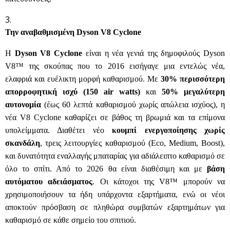
Την αναβαθμισμένη Dyson V8 Cyclone
Η
Dyson V8 Cyclone
είναι η νέα γενιά της δημοφιλούς Dyson
V8™ της σκούπας που το 2016 εισήγαγε μια εντελώς νέα,
ελαφριά και ευέλικτη μορφή καθαρισμού. Με
30% περισσότερη
απορροφητική ισχύ (150 air watts)
και
50% μεγαλύτερη
αυτονομία
(έως 60 λεπτά καθαρισμού χωρίς απώλεια ισχύος), η
νέα V8 Cyclone καθαρίζει σε βάθος τη βρωμιά και τα επίμονα
υπολείμματα. Διαθέτει νέο
κουμπί ενεργοποίησης χωρίς
σκανδάλη
, τρεις λειτουργίες καθαρισμού (Eco, Medium, Boost),
και δυνατότητα εναλλαγής μπαταρίας για αδιάλειπτο καθαρισμό σε
όλο το σπίτι. Από το 2026 θα είναι διαθέσιμη και με
βάση
αυτόματου αδειάσματος
. Οι κάτοχοι της
V
8™ μπορούν να
χρησιμοποιήσουν τα ήδη υπάρχοντα εξαρτήματα, ενώ οι νέοι
αποκτούν πρόσβαση σε πληθώρα συμβατών εξαρτημάτων για
καθαρισμό σε κάθε σημείο του σπιτιού.