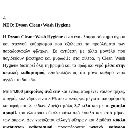
ΝΕΟ: Dyson Clean+Wash Hygiene
Η
Dyson Clean+Wash Hygiene
είναι ένα ελαφρύ σύστημα υγρού
και στεγνού καθαρισμού που εξαλείφει τα προβλήματα των
παραδοσιακών φίλτρων. Σε αντίθεση με άλλα μοντέλα που
παγιδεύουν βακτήρια και μυρωδιές στα φίλτρα, η Clean+Wash
Hygiene διατηρεί όλη τη βρωμιά και το βρώμικο νερό
μέσα στην
κεφαλή καθαρισμού
, εξασφαλίζοντας ότι μόνο καθαρό νερό
αγγίζει το δάπεδο.
Με
84.000 μικροΐνες ανά cm²
και ενσωματωμένες νάιλον τρίχες,
ο υγρός κύλινδρος είναι 30% πιο πυκνός για μέγιστη απορρόφηση
και αφαίρεση λεκέδων. Ζυγίζει μόλις
3,7 κιλά
και με το
χαμηλό
προφίλ
του γλιστράει εύκολα κάτω από έπιπλα και κατά μήκος
των άκρων. Δεν χρειάζεται αλλαγή φίλτρων και διαθέτει
κύκλο
αυτόματου καθαρισμού
, προσφέροντας
υγιεινό, γρήγορο