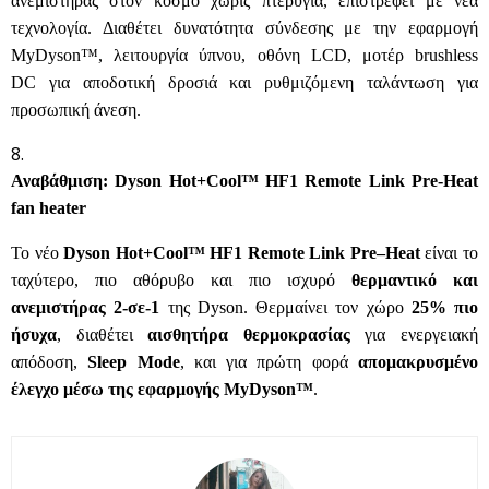
ανεμιστήρας στον κόσμο χωρίς πτερύγια, επιστρέφει με νέα
τεχνολογία. Διαθέτει δυνατότητα σύνδεσης με την εφαρμογή
MyDyson™, λειτουργία ύπνου, οθόνη LCD, μοτέρ brushless
DC για αποδοτική δροσιά και ρυθμιζόμενη ταλάντωση για
προσωπική άνεση.
Αναβάθμιση: Dyson Hot+Cool™ HF1 Remote Link Pre-Heat
fan heater
Το νέο
Dyson Hot+Cool™ HF1
Remote
Link
Pre
–
Heat
είναι το
ταχύτερο, πιο αθόρυβο και πιο ισχυρό
θερμαντικό και
ανεμιστήρας 2-σε-1
της Dyson. Θερμαίνει τον χώρο
25% πιο
ήσυχα
, διαθέτει
αισθητήρα θερμοκρασίας
για ενεργειακή
απόδοση,
Sleep Mode
, και για πρώτη φορά
απομακρυσμένο
έλεγχο μέσω της εφαρμογής MyDyson™
.