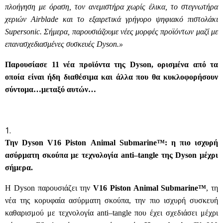
πλοήγηση με όραση, τον ανεμιστήρα χωρίς έλικα, το στεγνωτήρα
χεριών
Airblade
και το εξαιρετικά γρήγορο ψηφιακό πιστολάκι
Supersonic
. Σήμερα, παρουσιάζουμε νέες μορφές προϊόντων μαζί με
επανασχεδιασμένες συσκευές
Dyson
.»
Παρουσίασε 11 νέα προϊόντα της
Dyson
, ορισμένα από τα
οποία είναι ήδη διαθέσιμα και άλλα που θα κυκλοφορήσουν
σύντομα…μεταξύ αυτών…
Την
Dyson
V
16
Piston
Animal
Submarine
™: η πιο ισχυρή
ασύρματη
σκούπα με τεχνολογία
anti
–
tangle
της
Dyson
μέχρι
σήμερα.
Η Dyson παρουσιάζει την
V16 Piston Animal Submarine™
, τη
νέα της κορυφαία ασύρματη σκούπα, την πιο ισχυρή συσκευή
καθαρισμού με τεχνολογία
anti
–
tangle
που έχει σχεδιάσει μέχρι