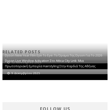
RELATED POSTS
Dyson New Year Film Eye To Eye: Το Όραμα Της Dyson Για Το 2026
Dyson Live Window Activation Στο Attica City Link: Μια
12 Ιανουαρίου 2026
Πρωτοποριακή Εμπειρία Hairstyling Στην Καρδιά Της Αθήνας
9 Δεκεμβρίου 2025
FOLLOW US