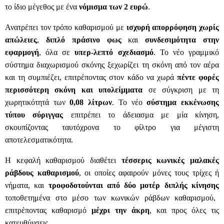
το ίδιο μέγεθος με ένα
νόμισμα των 2 ευρώ
.
Ανατρέπει τον τρόπο καθαρισμού με
ισχυρή απορρόφηση χωρίς
απώλειες
,
διπλό πράσινο φως
και
συνδεσιμότητα στην
εφαρμογή
, όλα σε
υπερ-λεπτό σχεδιασμό
. Το νέο γραμμικό
σύστημα διαχωρισμού σκόνης ξεχωρίζει τη σκόνη από τον αέρα
και τη συμπιέζει, επιτρέποντας στον κάδο να χωρά
πέντε φορές
περισσότερη σκόνη και υπολείμματα
σε σύγκριση με τη
χωρητικότητά των
0,08 λίτρων
. Το νέο
σύστημα εκκένωσης
τύπου σύριγγας
επιτρέπει το άδειασμα με μία κίνηση,
σκουπίζοντας ταυτόχρονα το φίλτρο για μέγιστη
αποτελεσματικότητα.
Η κεφαλή καθαρισμού διαθέτει
τέσσερις κωνικές μαλακές
ράβδους καθαρισμού
, οι οποίες αφαιρούν μόνες τους τρίχες ή
νήματα, και
τροφοδοτούνται από δύο μοτέρ διπλής κίνησης
τοποθετημένα στο μέσο των κωνικών ράβδων καθαρισμού,
επιτρέποντας καθαρισμό
μέχρι την άκρη
, και προς όλες τις
κατευθύνσεις.