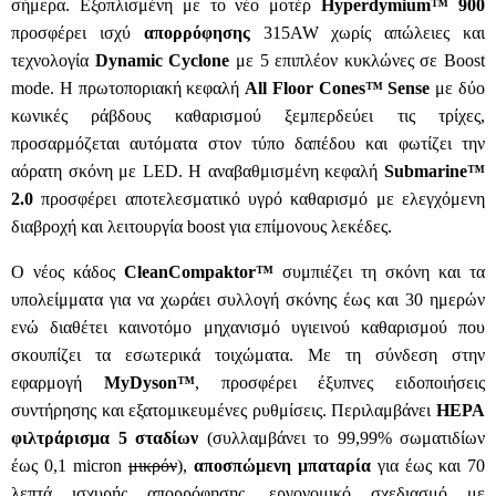
σήμερα. Εξοπλισμένη με το νέο μοτέρ
Hyperdymium™
900
προσφέρει ισχύ
απορρόφησης
315AW χωρίς απώλειες και
τεχνολογία
Dynamic Cyclone
με 5 επιπλέον κυκλώνες σε Boost
mode.
Η πρωτοποριακή κεφαλή
All Floor Cones™ Sense
με δύο
κωνικές ράβδους καθαρισμού ξεμπερδεύει τις τρίχες,
προσαρμόζεται αυτόματα στον τύπο δαπέδου και φωτίζει την
αόρατη σκόνη με LED. Η αναβαθμισμένη κεφαλή
Submarine™
2.0
προσφέρει αποτελεσματικό υγρό καθαρισμό με ελεγχόμενη
διαβροχή και λειτουργία boost για επίμονους λεκέδες.
Ο νέος κάδος
CleanCompaktor™
συμπιέζει τη σκόνη και τα
υπολείμματα για να χωράει συλλογή σκόνης έως και 30 ημερών
ενώ διαθέτει καινοτόμο μηχανισμό υγιεινού καθαρισμού που
σκουπίζει τα εσωτερικά τοιχώματα. Με τη σύνδεση στην
εφαρμογή
MyDyson™
, προσφέρει έξυπνες ειδοποιήσεις
συντήρησης και εξατομικευμένες ρυθμίσεις. Περιλαμβάνει
HEPA
φιλτράρισμα 5 σταδίων
(συλλαμβάνει το 99,99% σωματιδίων
έως 0,1
micron
μικρόν
),
αποσπώμενη μπαταρία
για έως και 70
λεπτά ισχυρής απορρόφησης, εργονομικό σχεδιασμό με