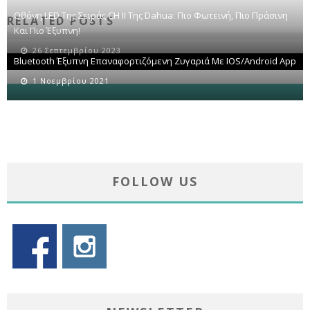
Οθόνη LED Της Σειράς CH II Της Dahua: Πιο Φωτεινή, Πιο Πράσινη
RELATED POSTS
Και Πιο Έξυπνη!
26 Σεπτεμβρίου 2023
Bluetooth Έξυπνη Επαναφορτιζόμενη Ζυγαριά Με IOS/Android App
1 Νοεμβρίου 2021
FOLLOW US