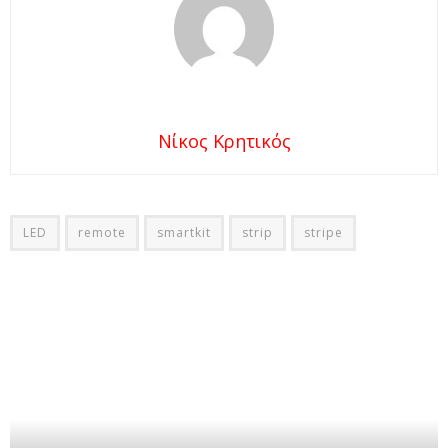
Νίκος Κρητικός
LED
remote
smartkit
strip
stripe