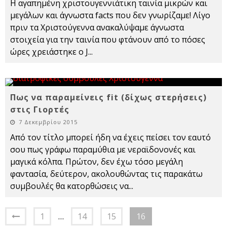
Η αγαπημένη χριστουγεννιάτικη ταινία μικρών και
μεγάλων και άγνωστα facts που δεν γνωρίζαμε! Λίγο
πριν τα Χριστούγεννα ανακαλύψαμε άγνωστα
στοιχεία για την ταινία που φτάνουν από το πόσες
ώρες χρειάστηκε ο J
...
Πως να παραμείνεις fit (δίχως στερήσεις)
στις Γιορτές
7 Δεκεμβρίου 2015
Από τον τίτλο μπορεί ήδη να έχεις πείσει τον εαυτό
σου πως γράφω παραμύθια με νεραϊδονονές και
μαγικά κόλπα. Πρώτον, δεν έχω τόσο μεγάλη
φαντασία, δεύτερον, ακολουθώντας τις παρακάτω
συμβουλές θα κατορθώσεις να
...
1
…
14
15
16