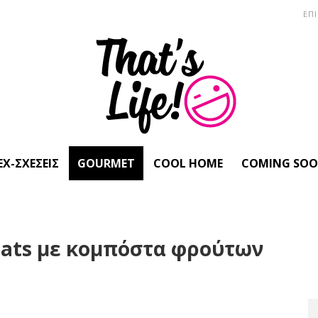
ΕΠ
EX-ΣΧΈΣΕΙΣ
GOURMET
COOL HOME
COMING SO
oats με κομπόστα φρούτων