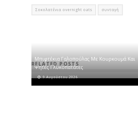
Σοκολατένια overnight oats
συνταγή
Μπιφτέκια Γαλοπούλας Με Κουρκουμά Και
RELATED POSTS
Ψητές Γλυκοπατάτες
9 Αυγούστου 2026