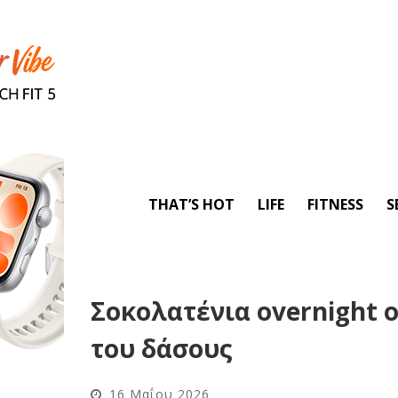
THAT’S HOT
LIFE
FITNESS
S
Σοκολατένια overnight 
του δάσους
16 Μαΐου 2026