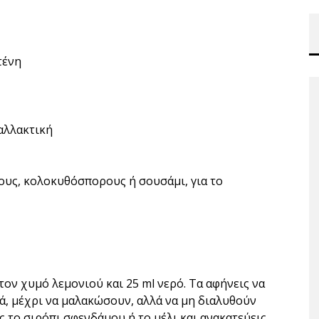
τένη
ναλλακτική
ους, κολοκυθόσπορους ή σουσάμι, για το
τον χυμό λεμονιού και 25 ml νερό. Τα αφήνεις να
τά, μέχρι να μαλακώσουν, αλλά να μη διαλυθούν
ς το σιρόπι σφενδάμου ή το μέλι και ανακατεύεις.