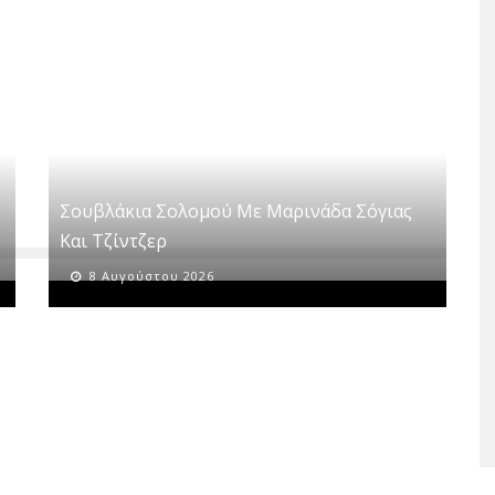
Σουβλάκια Σολομού Με Μαρινάδα Σόγιας
Και Τζίντζερ
8 Αυγούστου 2026