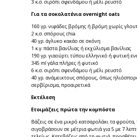
3 κ.σ. σιρόπι σφενδάμου ή μέλι ρευστό
Για τα σοκολατένια overnight oats
160 γρ. νιφάδες βρόμης ή βρόμη χωρίς γλου
2 κ.σ. σπόρους chia
40 γρ. άγλυκο κακάο σε σκόνη
1 κ.γ. πάστα βανίλιας ή εκχύλισμα βανίλιας
190 γρ. γιαούρτι τύπου ελληνικό ή φυτική ε
345 ml γάλα πλήρες ή φυτικό
6 κ.σ. σιρόπι σφενδάμου ή μέλι ρευστό
40 γρ. ανάμεικτους σπόρους, όπως ηλιόσπορ
σερβίρισμα, προαιρετικά
Εκτέλεση
Ετοιμάζεις πρώτα την κομπόστα
Βάζεις σε ένα μικρό κατσαρολάκι τα φρούτα, 
σιγοβράσουν σε μέτρια φωτιά για 5 με 7 λεπ
τελείως. Κατεβάζεις από τη φωτιά, προσθέτει