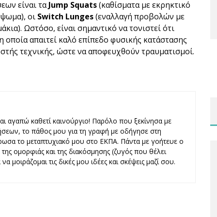
εων είναι τα
Jump Squats
(καθίσματα με εκρηκτικό
ύψωμα), οι
Switch Lunges
(εναλλαγή προβολών με
άκια). Ωστόσο, είναι σημαντικό να τονιστεί ότι
 η οποία απαιτεί καλό επίπεδο φυσικής κατάστασης
ωστής τεχνικής, ώστε να αποφευχθούν τραυματισμοί.
και αγαπώ καθετί καινούργιο! Παρόλο που ξεκίνησα με
ήσεων, το πάθος μου για τη γραφή με οδήγησε στη
ωσα το μεταπτυχιακό μου στο ΕΚΠΑ. Πάντα με γοήτευε ο
ς, της ομορφιάς και της διακόσμησης (ζυγός που θέλει
να μοιράζομαι τις δικές μου ιδέες και σκέψεις μαζί σου.