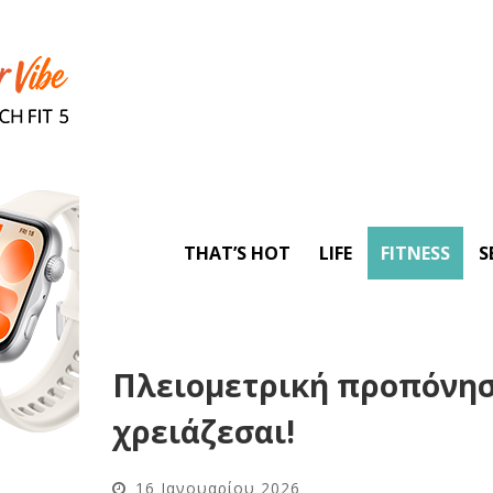
THAT’S HOT
LIFE
FITNESS
S
Πλειομετρική προπόνηση:
χρειάζεσαι!
16 Ιανουαρίου 2026