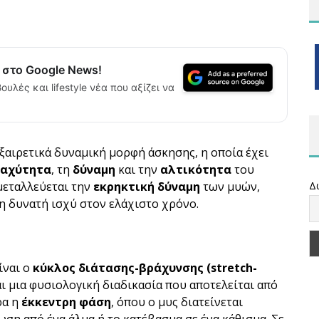
α στο Google News!
ουλές και lifestyle νέα που αξίζει να
εξαιρετικά δυναμική μορφή άσκησης, η οποία έχει
ταχύτητα
, τη
δύναμη
και την
αλτικότητα
του
μεταλλεύεται την
εκρηκτική δύναμη
των μυών,
Δ
η δυνατή ισχύ στον ελάχιστο χρόνο.
ίναι ο
κύκλος διάτασης-βράχυνσης (stretch-
αι μια φυσιολογική διαδικασία που αποτελείται από
ρα η
έκκεντρη φάση
, όπου ο μυς διατείνεται