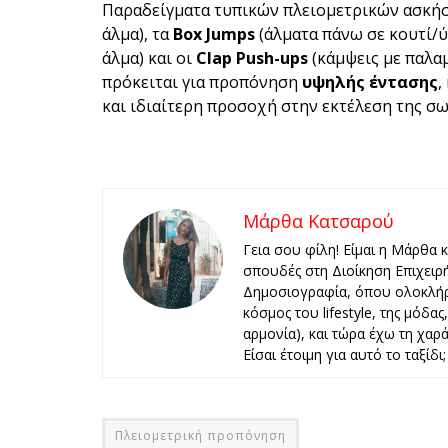
Παραδείγματα τυπικών πλειομετρικών ασκήσ
άλμα), τα
Box Jumps
(άλματα πάνω σε κουτί/
άλμα) και οι
Clap Push-ups
(κάμψεις με παλαμ
πρόκειται για προπόνηση
υψηλής έντασης
,
και ιδιαίτερη προσοχή στην εκτέλεση της σ
Μάρθα Κατσαρού
Γεια σου φίλη! Είμαι η Μάρθα 
σπουδές στη Διοίκηση Επιχειρ
Δημοσιογραφία, όπου ολοκλήρ
κόσμος του lifestyle, της μόδα
αρμονία), και τώρα έχω τη χαρά 
Είσαι έτοιμη για αυτό το ταξίδι;
Πλειομετρική προπόνηση