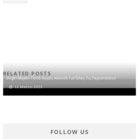
RELATED POSTS
Virgin Mojito: Ποτό Χωρίς Αλκοόλ Για Όλες Τις Περιστάσεις!
12 Μαΐου 2023
FOLLOW US