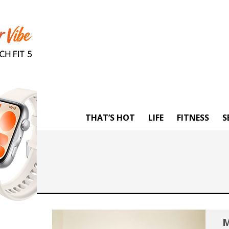
THAT’S HOT
LIFE
FITNESS
S
M