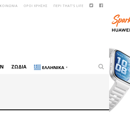
ΙΚΟΙΝΩΝΙΑ
ΟΡΟΙ ΧΡΗΣΗΣ
ΠΕΡΙ THAT’S LIFE
ON
ΖΏΔΙΑ
ΕΛΛΗΝΙΚΆ
▼