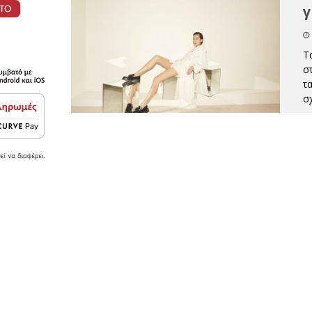
γ
Τ
σ
τ
σ