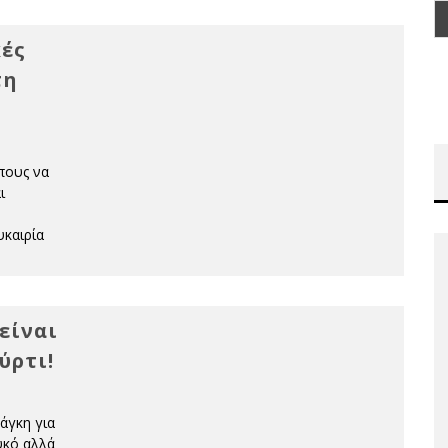
κές
τη
πους να
ι
υκαιρία
 είναι
ύρτι!
νάγκη για
υκό αλλά