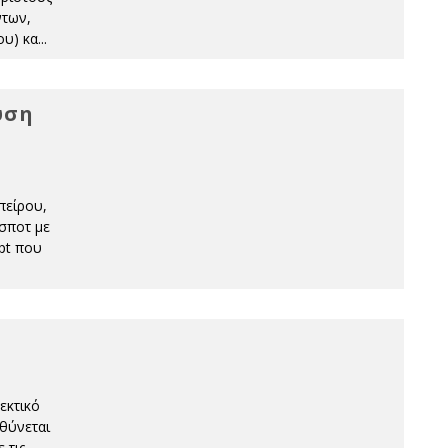
ντων,
ου) κα
...
ύση
πείρου,
σποτ με
pt που
εκτικό
υθύνεται
 τις