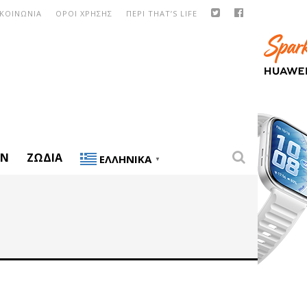
ΙΚΟΙΝΩΝΙΑ
ΟΡΟΙ ΧΡΗΣΗΣ
ΠΕΡΙ THAT’S LIFE
ON
ΖΏΔΙΑ
ΕΛΛΗΝΙΚΆ
▼