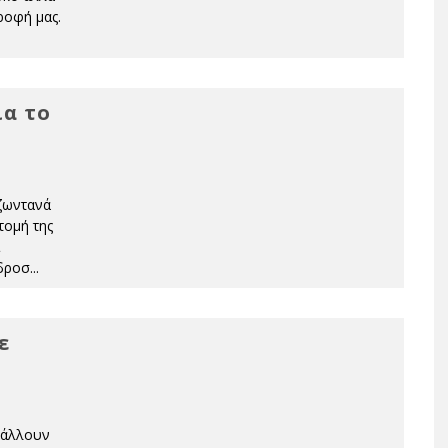
ροφή μας.
ια το
 ζωντανά
τομή της
 δροσ
...
ε
βάλλουν