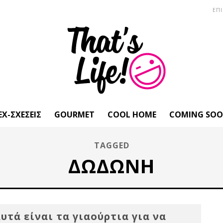
ΕΠ
EX-ΣΧΈΣΕΙΣ
GOURMET
COOL HOME
COMING SO
TAGGED
ΔΩΔΏΝΗ
υτά είναι τα γιαούρτια για να