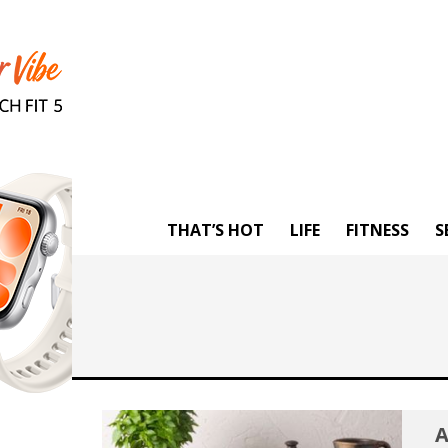
THAT’S HOT
LIFE
FITNESS
S
Α