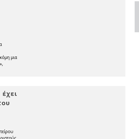
α
κόμη μια
»,
 έχει
του
πείρου
ωριστούς