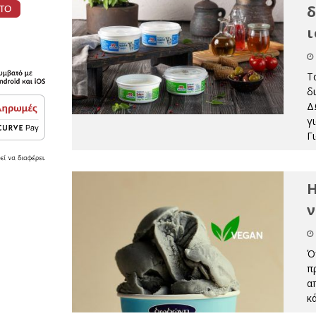
δ
ι
Τ
δ
Δ
γ
Γ
Η
ν
Ό
π
α
κ