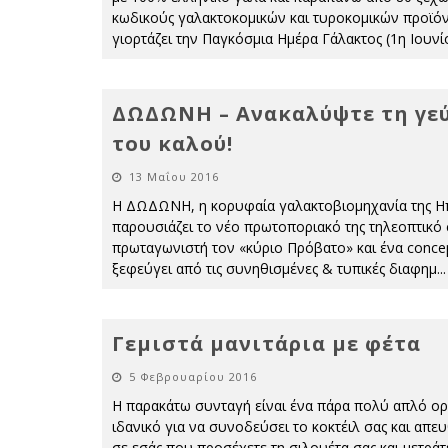
κωδικούς γαλακτοκομικών και τυροκομικών προϊό
γιορτάζει την Παγκόσμια Ημέρα Γάλακτος (1η Ιουνί
ΔΩΔΩΝΗ – Ανακαλύψτε τη γε
του καλού!
13 Μαΐου 2016
Η ΔΩΔΩΝΗ, η κορυφαία γαλακτοβιομηχανία της Η
παρουσιάζει το νέο πρωτοποριακό της τηλεοπτικό 
πρωταγωνιστή τον «κύριο Πρόβατο» και ένα conce
ξεφεύγει από τις συνηθισμένες & τυπικές διαφημ
...
Γεμιστά μανιτάρια με φέτα
5 Φεβρουαρίου 2016
Η παρακάτω συνταγή είναι ένα πάρα πολύ απλό ορ
ιδανικό για να συνοδεύσει το κοκτέιλ σας και απε
σε εσάς που προσέχετε τη σιλουέτα σας και μετράτε