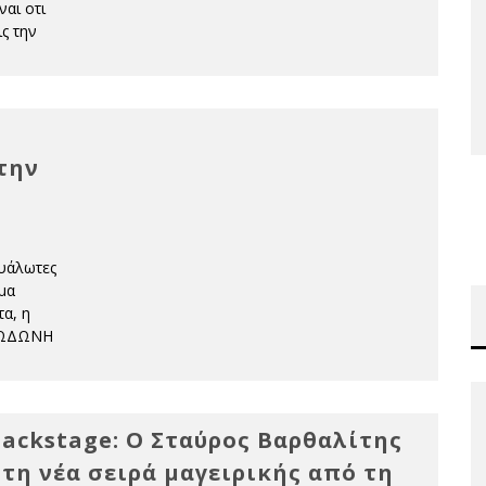
ναι οτι
ς την
την
ευάλωτες
μα
α, η
ΔΩΔΩΝΗ
ackstage: Ο Σταύρος Βαρθαλίτης
τη νέα σειρά μαγειρικής από τη