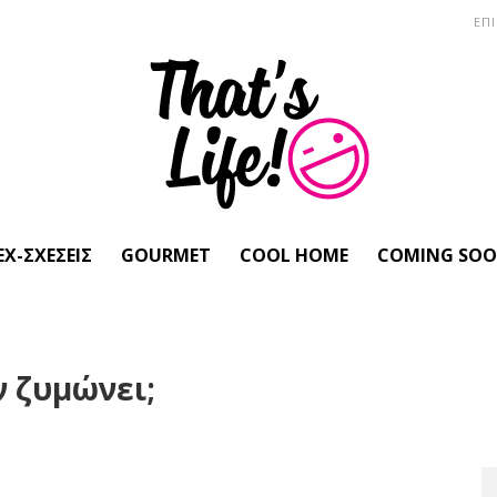
ΕΠ
EX-ΣΧΈΣΕΙΣ
GOURMET
COOL HOME
COMING SO
ν ζυμώνει;