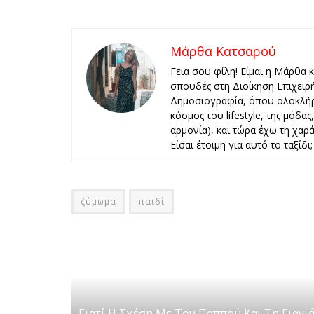
Μάρθα Κατσαρού
Γεια σου φίλη! Είμαι η Μάρθα 
σπουδές στη Διοίκηση Επιχειρ
Δημοσιογραφία, όπου ολοκλήρ
κόσμος του lifestyle, της μόδα
αρμονία), και τώρα έχω τη χαρά 
Είσαι έτοιμη για αυτό το ταξίδι;
ζύμωμα
παιδί
Γιατί Η Σχέση Με Τον Παππού Και Τη Γιαγι