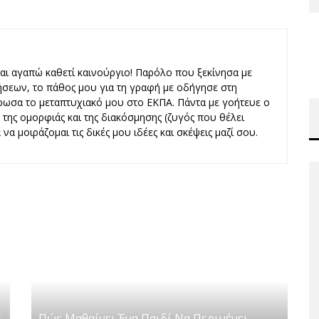
και αγαπώ καθετί καινούργιο! Παρόλο που ξεκίνησα με
ήσεων, το πάθος μου για τη γραφή με οδήγησε στη
ωσα το μεταπτυχιακό μου στο ΕΚΠΑ. Πάντα με γοήτευε ο
ς, της ομορφιάς και της διακόσμησης (ζυγός που θέλει
να μοιράζομαι τις δικές μου ιδέες και σκέψεις μαζί σου.
ά
Πώς Μαθαίνει Ένα Παιδί Να Περιμένει