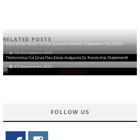
RELATED POSTS
Your Inner Voice: Το Πιο Δυνατό Fashion Statement Της Σεζόν
13 Οκτωβρίου 2025
Παπούτσια Για Σένα Που Είσαι Ανάμεσα Σε Άνεση Και Statement!
27 Αυγούστου 2025
FOLLOW US