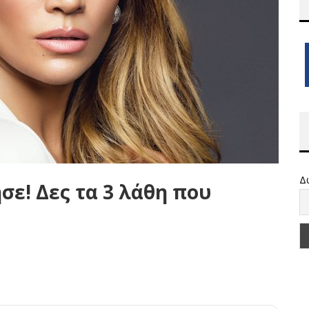
Δ
σε! Δες τα 3 λάθη που