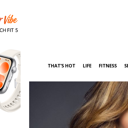
THAT’S HOT
LIFE
FITNESS
S