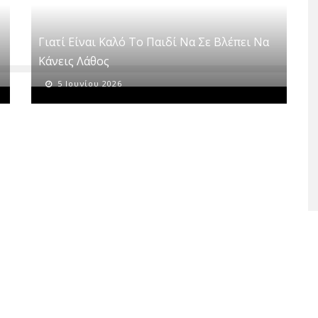
Γιατί Είναι Καλό Το Παιδί Να Σε Βλέπει Να
Κάνεις Λάθος
5 Ιουνίου 2026