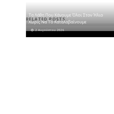
Τα Λάθη Που Κάνουμε Όλοι Στον Ήλιο
RELATED POSTS
Χωρίς Να Το Καταλαβαίνουμε
2 Αυγούστου 2026