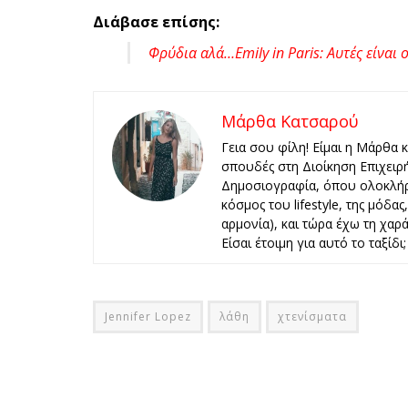
Διάβασε επίσης:
Φρύδια αλά…Emily in Paris: Αυτές είναι ο
Μάρθα Κατσαρού
Γεια σου φίλη! Είμαι η Μάρθα 
σπουδές στη Διοίκηση Επιχειρ
Δημοσιογραφία, όπου ολοκλήρ
κόσμος του lifestyle, της μόδα
αρμονία), και τώρα έχω τη χαρά 
Είσαι έτοιμη για αυτό το ταξίδι;
Jennifer Lopez
λάθη
χτενίσματα