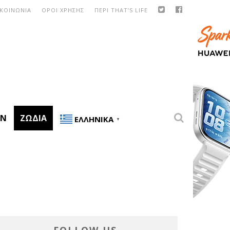
ΙΚΟΙΝΩΝΙΑ
ΟΡΟΙ ΧΡΗΣΗΣ
ΠΕΡΙ THAT’S LIFE
ON
ΖΏΔΙΑ
ΕΛΛΗΝΙΚΆ
▼