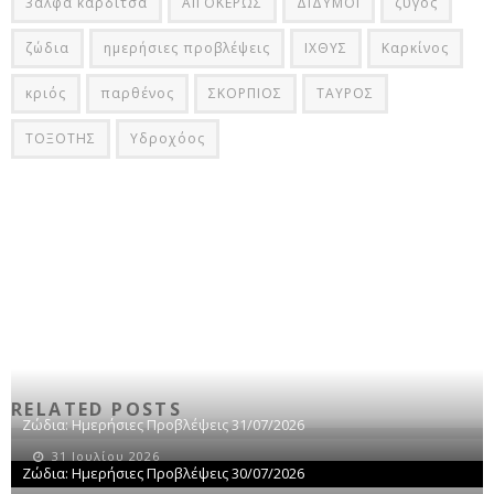
3αλφα καρδίτσα
ΑΙΓΟΚΕΡΩΣ
ΔΙΔΥΜΟΙ
ζυγός
ζώδια
ημερήσιες προβλέψεις
ΙΧΘΥΣ
Καρκίνος
κριός
παρθένος
ΣΚΟΡΠΙΟΣ
ΤΑΥΡΟΣ
ΤΟΞΟΤΗΣ
Υδροχόος
RELATED POSTS
Ζώδια: Ημερήσιες Προβλέψεις 31/07/2026
31 Ιουλίου 2026
Ζώδια: Ημερήσιες Προβλέψεις 30/07/2026