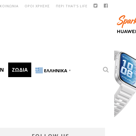
ΙΚΟΙΝΩΝΙΑ
ΟΡΟΙ ΧΡΗΣΗΣ
ΠΕΡΙ THAT’S LIFE
ON
ΖΏΔΙΑ
ΕΛΛΗΝΙΚΆ
▼