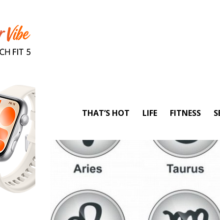
THAT’S HOT
LIFE
FITNESS
S