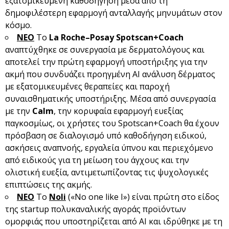
εξατομικευμένη καθοδήγηση μέσα από τη
δημοφιλέστερη εφαρμογή ανταλλαγής μηνυμάτων στον
κόσμο.
ΝΕΟ
Το
La
Roche
–
Posay
Spotscan
+
Coach
αναπτύχθηκε σε συνεργασία με δερματολόγους και
αποτελεί την πρώτη εφαρμογή υποστήριξης για την
ακμή που συνδυάζει προηγμένη AI ανάλυση δέρματος
με εξατομικευμένες θεραπείες και παροχή
συναισθηματικής υποστήριξης. Μέσα από συνεργασία
με την
Calm
, την κορυφαία εφαρμογή ευεξίας
παγκοσμίως, οι χρήστες του Spotscan+Coach θα έχουν
πρόσβαση σε διαλογισμό υπό καθοδήγηση ειδικού,
ασκήσεις αναπνοής, εργαλεία ύπνου και περιεχόμενο
από ειδικούς για τη μείωση του άγχους και την
ολιστική ευεξία, αντιμετωπίζοντας τις ψυχολογικές
επιπτώσεις της ακμής.
ΝΕΟ
Το
Noli
(«No one like I») είναι πρώτη στο είδος
της startup πολυκαναλικής αγοράς προϊόντων
ομορφιάς που υποστηρίζεται από AI και ιδρύθηκε με τη