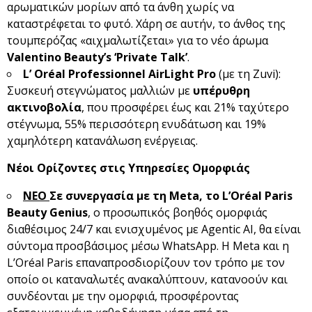
αρωματικών μορίων από τα άνθη χωρίς να
καταστρέφεται το φυτό. Χάρη σε αυτήν, το άνθος της
τουμπερόζας «αιχμαλωτίζεται» για το νέο άρωμα
Valentino
Beauty
’s
‘Private
Talk
’
.
L
’ Or
éal
Professionnel
AirLight
Pro
(με τη Zuvi):
Συσκευή στεγνώματος μαλλιών με
υπέρυθρη
ακτινοβολία
, που προσφέρει έως και 21% ταχύτερο
στέγνωμα, 55% περισσότερη ενυδάτωση και 19%
χαμηλότερη κατανάλωση ενέργειας.
Νέοι Ορίζοντες στις Υπηρεσίες Ομορφιάς
ΝΕΟ
Σε συνεργασία με τη
Meta
, το
L
’
Or
é
al
Paris
Beauty
Genius
, ο προσωπικός βοηθός ομορφιάς
διαθέσιμος 24/7 και ενισχυμένος με Agentic AI, θα είναι
σύντομα προσβάσιμος μέσω WhatsApp. Η Meta και η
L’Oréal Paris επαναπροσδιορίζουν τον τρόπο με τον
οποίο οι καταναλωτές ανακαλύπτουν, κατανοούν και
συνδέονται με την ομορφιά, προσφέροντας