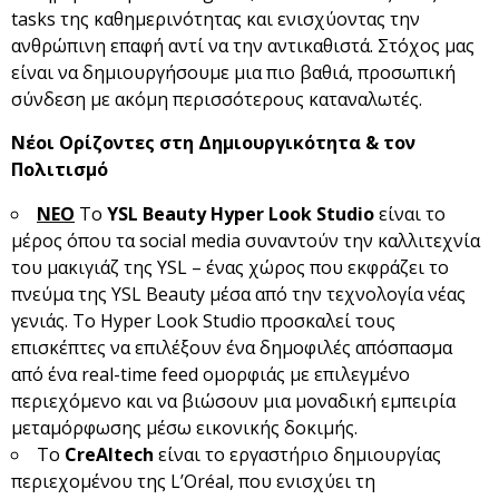
tasks της καθημερινότητας και ενισχύοντας την
ανθρώπινη επαφή αντί να την αντικαθιστά. Στόχος μας
είναι να δημιουργήσουμε μια πιο βαθιά, προσωπική
σύνδεση με ακόμη περισσότερους καταναλωτές.
Νέοι Ορίζοντες στη Δημιουργικότητα & τον
Πολιτισμό
ΝΕΟ
Το
YSL
Beauty
Hyper
Look
Studio
είναι το
μέρος όπου τα social media συναντούν την καλλιτεχνία
του μακιγιάζ της YSL – ένας χώρος που εκφράζει το
πνεύμα της YSL Beauty μέσα από την τεχνολογία νέας
γενιάς. Το Hyper Look Studio προσκαλεί τους
επισκέπτες να επιλέξουν ένα δημοφιλές απόσπασμα
από ένα real-time feed ομορφιάς με επιλεγμένο
περιεχόμενο και να βιώσουν μια μοναδική εμπειρία
μεταμόρφωσης μέσω εικονικής δοκιμής.
Το
CreAltech
είναι το εργαστήριο δημιουργίας
περιεχομένου της L’Oréal, που ενισχύει τη