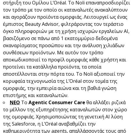
στήριξη του Ομίλου L’Oréal. Το Noli επαναπροσδιορίζει
τον τρόπο με τον οποίο οι καταναλωτές ανακαλύπτουν
και αγοράζουν προϊόντα ομορφιάς. Λειτουργεί ως ένας
έμπιστος Beauty Advisor, φιλτράροντας τον τεράστιο
όγκο πληροφοριών με τη χρήση ισχυρών εργαλείων AI,
βασιζόμενο σε πάνω από 1 εκατομμύριο δεδομένα
σκαναρίσματος προσώπου και την ανάλυση χιλιάδων
συνθέσεων προϊόντων. Με αυτόν τον τρόπο
αποκωδικοποιεί το προφίλ ομορφιάς κάθε χρήστη και
προτείνει τα κατάλληλα προϊόντα, τα οποία
αποστέλλονται στην πόρτα του. Το Noli αξιοποιεί την
κορυφαία τεχνογνωσία της L’Oréal στον τομέα της
ομορφιάς, την εμπειρία αιώνα και τη βαθιά γνώση
επιστήμης και καταναλωτών.
ΝΕΟ
Το
Agentic
Consumer
Care
θα αλλάξει ριζικά
το μέλλον της εξυπηρέτησης καταναλωτών στον χώρο
της ομορφιάς. Χρησιμοποιώντας τη γενετική AI λύση
της Salesforce, η L’Oréal αναβαθμίζει την
καθημερινότητα των agents, απαλλάσσοντάς τους από