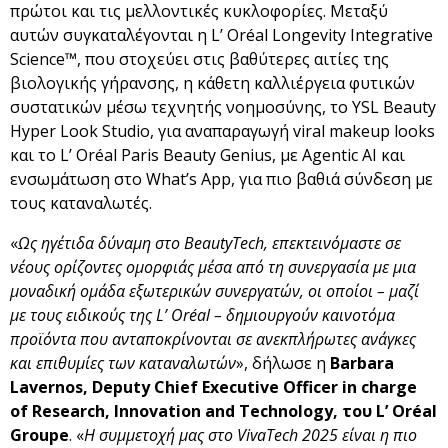
πρώτοι και τις μελλοντικές κυκλοφορίες. Μεταξύ
αυτών συγκαταλέγονται η L’ Oréal Longevity Integrative
Science™, που στοχεύει στις βαθύτερες αιτίες της
βιολογικής γήρανσης, η κάθετη καλλιέργεια φυτικών
συστατικών μέσω τεχνητής νοημοσύνης, το YSL Beauty
Hyper Look Studio, για αναπαραγωγή viral makeup looks
και το L’ Oréal Paris Beauty Genius, με Agentic AI και
ενσωμάτωση στο What’s App, για πιο βαθιά σύνδεση με
τους καταναλωτές.
«
Ως ηγέτιδα δύναμη στο
BeautyTech
, επεκτεινόμαστε σε
νέους ορίζοντες ομορφιάς μέσα από τη συνεργασία με μια
μοναδική ομάδα εξωτερικών συνεργατών, οι οποίοι – μαζί
με τους ειδικούς της L
’ Or
éal
– δημιουργούν καινοτόμα
προϊόντα που ανταποκρίνονται σε ανεκπλήρωτες ανάγκες
και επιθυμίες των καταναλωτών
», δήλωσε η
Barbara
Lavernos
, Deputy
Chief
Executive
Officer
in
charge
of
Research
, Innovation
and
Technology
, του
L
’ Or
éal
Groupe
. «
Η συμμετοχή μας στο
VivaTech
2025 είναι η πιο