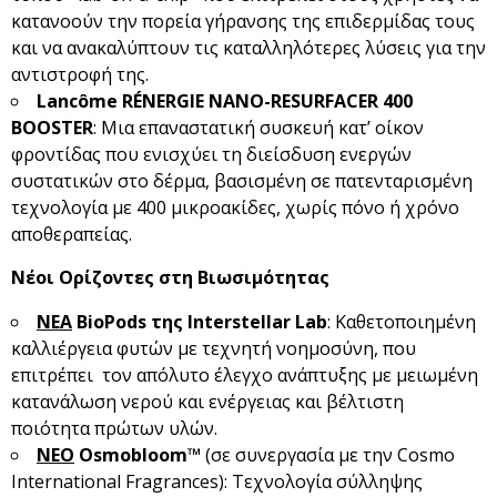
κατανοούν την πορεία γήρανσης της επιδερμίδας τους
και να ανακαλύπτουν τις καταλληλότερες λύσεις για την
αντιστροφή της.
Lanc
ôme
R
ÉNERGIE
NANO
-RESURFACER
400
BOOSTER
: Μια επαναστατική συσκευή κατ’ οίκον
φροντίδας που ενισχύει τη διείσδυση ενεργών
συστατικών στο δέρμα, βασισμένη σε πατενταρισμένη
τεχνολογία με 400 μικροακίδες, χωρίς πόνο ή χρόνο
αποθεραπείας.
Νέ
οι Ορίζοντες στη Βιωσιμότητας
ΝΕΑ
BioPods
της Interstellar
Lab
: Καθετοποιημένη
καλλιέργεια φυτών με τεχνητή νοημοσύνη, που
επιτρέπει τον απόλυτο έλεγχο ανάπτυξης με μειωμένη
κατανάλωση νερού και ενέργειας και βέλτιστη
ποιότητα πρώτων υλών.
ΝΕΟ
Osmobloom
™
(σε συνεργασία με την Cosmo
International Fragrances): Τεχνολογία σύλληψης