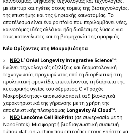
καινοτομίας, ψηφιακής τεχνολογίας και τεχνολογίας,
με startup και ηγέτες στους τομείς της βιοτεχνολογίας,
της επιστήμης και της ψηφιακής καινοτομίας. Το
αποτέλεσμα είναι ένα portfolio που περιλαμβάνει νέες,
καινοτόμες ιδέες αλλά και ήδη διαθέσιμες λύσεις για
τους καταναλωτές και τη βιομηχανία της ομορφιάς.
Νέ
ο Ορίζοντες στη Μακροβιότητα
ΝΕΟ
L
’ Or
éal
Longevity
Integrative
Science
™
:
Ενώνει τεχνολογικές εξελίξεις και δερματολογική
τεχνογνωσία, προχωρώντας από τη διορθωτική στη
προληπτική φροντίδα, επεκτείνοντας τη διάρκεια της
κυτταρικής υγείας του δέρματος. Ο «Τροχός
Μακροβιότητας» αποκωδικοποιεί τα 9 βιολογικά
χαρακτηριστικά της γήρανσης με τη χρήση της
αποκλειστικής πλατφόρμας
Longevity
AI
Cloud
™
.
ΝΕΟ
Lanc
ôme
Cell
BioPrint
(σε συνεργασία με τη
NanoEntek): Μια φορητή βιοδιαγνωστική συσκευή
τύπου «lab-on-a-chip» που επιτρέπει στους χρήστες να