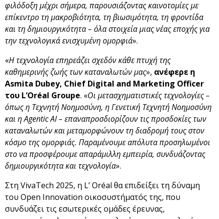
φιλόδοξη μέχρι σήμερα, παρουσιάζοντας καινοτομίες με
επίκεντρο τη μακροβιότητα, τη βιωσιμότητα, τη φροντίδα
και τη δημιουργικότητα – όλα στοιχεία μιας νέας εποχής για
την τεχνολογικά ενισχυμένη ομορφιά
».
«
Η τεχνολογία επηρεάζει σχεδόν κάθε πτυχή της
καθημερινής ζωής των καταναλωτών μας
»,
ανέφερε η
Asmita
Dubey
, Chief
Digital
and
Marketing
Officer
του L
’Or
éal
Groupe
. «
Οι μετασχηματιστικές τεχνολογίες –
όπως η Τεχνητή Νοημοσύνη, η Γενετική Τεχνητή Νοημοσύνη
και η
Agentic
AI
– επαναπροσδιορίζουν τις προσδοκίες των
καταναλωτών και μεταμορφώνουν τη διαδρομή τους στον
κόσμο της ομορφιάς. Παραμένουμε απόλυτα προσηλωμένοι
στο να προσφέρουμε απαράμιλλη εμπειρία, συνδυάζοντας
δημιουργικότητα και τεχνολογία
».
Στη VivaTech 2025, η L’ Oréal θα επιδείξει τη δύναμη
του Open Innovation οικοσυστήματός της, που
συνδυάζει τις εσωτερικές ομάδες έρευνας,