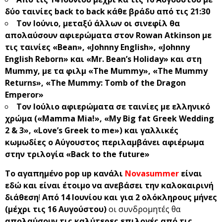
δύο ταινίες back to back κάθε βράδυ από τις 21:30
Τον Ιούνιο, μεταξύ άλλων οι σινεφίλ θα
απολαύσουν αφιερώματα στον
Rowan
Atkinson
με
τις ταινίες «Bean», «Johnny English», «Johnny
English Reborn» και «Mr. Bean’s Holiday» και στη
Mummy
, με τα φιλμ «The Mummy», «The Mummy
Returns», «The Mummy: Tomb of the Dragon
Emperor»
Τον Ιούλιο αφιερώματα σε ταινίες με ελληνικό
χρώμα («
Mamma
Mia
!», «
My
Big
fat
Greek
Wedding
2 & 3», «
Love
’
s
Greek
to
me
») και γαλλικές
κωμωδίες ο Αύγουστος περιλαμβάνει αφιέρωμα
στην τριλογία «
Back
to
the
future
»
T
ο αγαπημένο pop up κανάλι
Novasummer
είναι
εδώ και είναι έτοιμο να ανεβάσει την καλοκαιρινή
διάθεση
!
Από 14 Ιουνίου και για 2 ολόκληρους μήνες
(μέχρι τις 16 Αυγούστου)
οι συνδρομητές θα
απολαύσουν τις καλύτερες επιλογές από τις