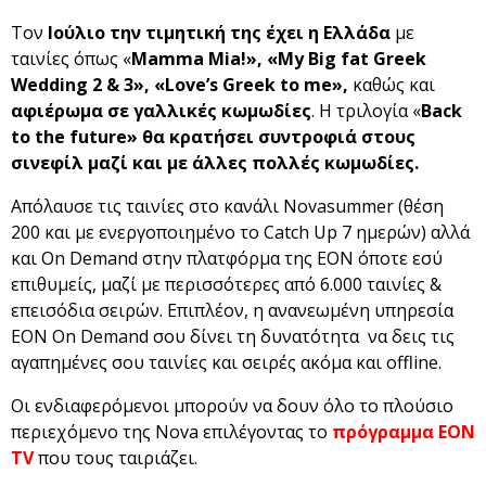
Τον
Ιούλιο την τιμητική της έχει η Ελλάδα
με
ταινίες όπως «
Mamma
Mia
!», «
My
Big
fat
Greek
Wedding
2 & 3», «
Love
’
s
Greek
to
me
»,
καθώς και
αφιέρωμα σε γαλλικές κωμωδίες
. Η τριλογία «
Β
ack
to
the
future
» θα κρατήσει συντροφιά στους
σινεφίλ μαζί και με άλλες πολλές κωμωδίες.
Απόλαυσε τις ταινίες στο κανάλι Novasummer (θέση
200 και με ενεργοποιημένο το Catch Up 7 ημερών) αλλά
και On Demand στην πλατφόρμα της ΕΟΝ όποτε εσύ
επιθυμείς, μαζί με περισσότερες από 6.000 ταινίες &
επεισόδια σειρών. Επιπλέον, η ανανεωμένη υπηρεσία
ΕΟΝ On Demand σου δίνει τη δυνατότητα να δεις τις
αγαπημένες σου ταινίες και σειρές ακόμα και offline.
Οι ενδιαφερόμενοι μπορούν να δουν όλο το πλούσιο
περιεχόμενο της Nova επιλέγοντας το
πρόγραμμα ΕΟΝ
ΤV
που τους ταιριάζει.