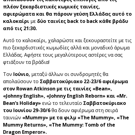
πλέον ξεκαρδιστικές κωμικές ταινίες,
αφιερώματα και θα πάρουν γεύση Ελλάδας αυτό το
καλοκαίρι
με
δύο ταινίες
back
to
back
κάθε βράδυ
από τις 21:30.
Αυτό το καλοκαίρι, χαλαρώστε και ξεκουραστείτε με τις
πιο ξεκαρδιστικές κωμωδίες αλλά και μοναδικό άρωμα
Ελλάδας. Αφήστε τους μεγαλύτερους αστέρες να σας
φτιάξουν τα βράδια!
Τον
Ιούνιο,
μεταξύ άλλων οι συνδρομητές θα
απολαύσουν το
Σαββατοκύριακο 22-23/6
αφιέρωμα
στον
Rowan
Atkinson
με τις ταινίες «Bean»,
«
Johnny
English
», «
Johnny
English
Reborn
» και «
Mr
.
Bean
’
s
Holiday
»
ενώ το τελευταίο
Σαββατοκύριακο
του Ιουνίου 29-30/6
θα δουν αφιέρωμα στη σειρά
ταινιών
«
Mummy
» με τα φιλμ «The Mummy», «The
Mummy Returns», «
The
Mummy
:
Tomb
of
the
Dragon
Emperor
».