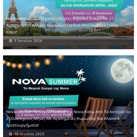
Novasummer: 72 Αξέχαστες Νύχτες Θερινού Σινεμά Με 27
Αγαπημένες Γαλλικές Κωμωδίες Για Ένα Απολαυστικό Γαλλο…
Καίρι!
3 Ιουνίου 2026
Novasummer: Το Θερινό Σινεμά Της Nova Κάτω Από Τα Αστέρια Για
2 Ολόκληρους Μήνες Με Αγαπημένες Κωμωδίες Και Κλασικά
Αριστουργήματα!
10 Ιουνίου 2025