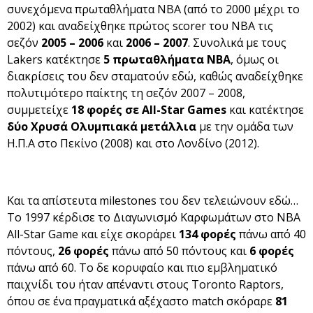
συνεχόμενα πρωταθλήματα NBA (από το 2000 μέχρι το
2002) και αναδείχθηκε πρώτος scorer του NBA τις
σεζόν
2005 – 2006
και
2006 – 2007
. Συνολικά με τους
Lakers κατέκτησε
5 πρωταθλήματα NBA
, όμως οι
διακρίσεις του δεν σταματούν εδώ, καθώς αναδείχθηκε
πολυτιμότερο παίκτης τη σεζόν 2007 – 2008,
συμμετείχε
18 φορές σε All-Star Games
και κατέκτησε
δύο Χρυσά Ολυμπιακά μετάλλια
με την ομάδα των
H.Π.Α στο Πεκίνο (2008) και στο Λονδίνο (2012).
Και τα απίστευτα milestones του δεν τελειώνουν εδώ…
To 1997 κέρδισε το Διαγωνισμό Καρφωμάτων στο NBA
All-Star Game και είχε σκοράρει
134 φορές
πάνω από 40
πόντους,
26 φορές
πάνω από 50 πόντους και
6 φορές
πάνω από 60. Το δε κορυφαίο και πιο εμβληματικό
παιχνίδι του ήταν απέναντι στους Toronto Raptors,
όπου σε ένα πραγματικά αξέχαστο match σκόραρε
81