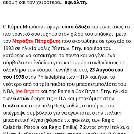
ακόμη και τον χειρότερο…
εφιάλτη.
Ο Κόμπι Μπράιαντ έφυγε
τόσο άδοξα
και είναι ίσως το
πιο τραγικό δυστύχημα στον χώρο του μπάσκετ, μετά
τον
Ντράζεν Πέτροβιτς
που σκοτώθηκε σε τροχαίο το
1993 σε ηλικία μόλις 28 ετών. Στην καριέρα του
κατάφερε να κατακτήσει τα πάντα και να γίνει ένα
σύμβολο και ίνδαλμα για εκατομμύρια ανθρώπους σε
ολόκληρο τον κόσμο. Γεννήθηκε στις
23 Αυγούστου
του 1978
στην Philadelphia των Η.Π.Α και ήταν το
νεότερο από τα τρία παιδιά του μπασκετμπολίστα του
NBA,
Joe Bryant
και της Pamela Cox Bryan. Στην ηλικία
των
6 ετών
άφησε τις Η.Π.Α και μετακόμισε στην
Ιταλία
και στην πόλη Rieti, καθώς ο πατέρας του
υπέγραψε συμβόλαιο για να αγωνιστεί στην ιταλική
μπασκετική λίγκα (φόρεσε τις φανέλες των Regio
Calabria, Pistoia και Regio Emilia). Ζώντας στην Ιταλία, ο