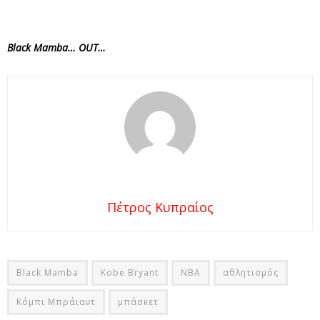
Black Mamba… OUT…
Πέτρος Κυπραίος
Black Mamba
Kobe Bryant
NBA
αθλητισμός
Κόμπι Μπράιαντ
μπάσκετ