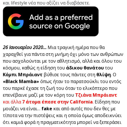
και lifestyle νέα που αξίζει να διαβάσετε.
26 Ιανουαρίου 2020…
Μια τραγική ημέρα που θα
χαραχθεί για πάντα στη μνήμη όχι μόνο των ανθρώπων
που ασχολούνται με τον αθλητισμό, αλλά και όλου του
κόσμου, καθώς η είδηση του
άδικου θανάτου
του
Κόμπι Μπράιαντ
βύθισε τους πάντες στη
θλίψη
. O
«Black Mamba»
όπως ήταν το παρατσούκλι του εντός
του παρκέ έχασε τη ζωή του όταν το ελικόπτερο που
επενέβαινε μαζί με τον κόρη του
Τζιάνα Μπράιαντ
και άλλα
7 άτομα έπεσε στην California
.
Είδηση που
μοιάζει να είναι…
fake
και από αυτές που δεν θες με
τίποτα να την πιστέψεις και η οποία όμως αποδεικνύει
ότι καμιά φορά η πραγματικότητα μπορεί να ξεπεράσει