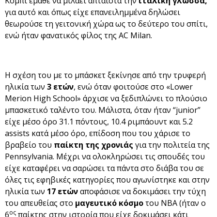
Κόμπι έμαθε να μιλάει άπταιστα την
ιταλική γλώσσα,
για αυτό και όπως είχε επανειλημμένα δηλώσει
θεωρούσε τη γειτονική χώρα ως το δεύτερο του σπίτι,
ενώ ήταν φανατικός φίλος της AC Milan.
Η σχέση του με το μπάσκετ ξεκίνησε από την τρυφερή
ηλικία των
3 ετών
, ενώ όταν φοιτούσε στο «Lower
Merion High School» άρχισε να ξεδιπλώνει το πλούσιο
μπασκετικό ταλέντο του. Μάλιστα, όταν ήταν “junior”
είχε μέσο όρο 31.1 πόντους, 10.4 ριμπάουντ και 5.2
assists κατά μέσο όρο, επίδοση που του χάρισε το
βραβείο του
παίκτη της χρονιάς
για την πολιτεία της
Pennsylvania. Μέχρι να ολοκληρώσει τις σπουδές του
είχε καταφέρει να σαρώσει τα πάντα στο διάβα του σε
όλες τις εφηβικές κατηγορίες που αγωνίστηκε και στην
ηλικία των
17 ετών
αποφάσισε να δοκιμάσει την τύχη
του απευθείας στο
μαγευτικό κόσμο
του NBA (ήταν ο
ος
6
παίκτης στην ιστορία που είχε δοκιμάσει κάτι