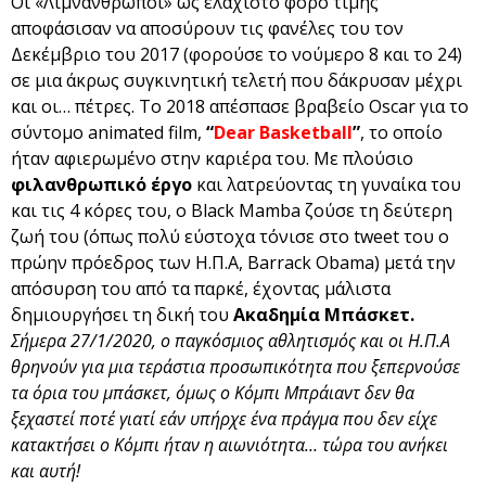
Οι «Λιμνάνθρωποι» ως ελάχιστο φόρο τιμής
αποφάσισαν να αποσύρουν τις φανέλες του τον
Δεκέμβριο του 2017 (φορούσε το νούμερο 8 και το 24)
σε μια άκρως συγκινητική τελετή που δάκρυσαν μέχρι
και οι… πέτρες. To 2018 απέσπασε βραβείο Oscar για το
σύντομο animated film,
“
Dear Basketball
”
, το οποίο
ήταν αφιερωμένο στην καριέρα του. Με πλούσιο
φιλανθρωπικό έργο
και λατρεύοντας τη γυναίκα του
και τις 4 κόρες του, ο Black Mamba ζούσε τη δεύτερη
ζωή του (όπως πολύ εύστοχα τόνισε στο tweet του o
πρώην πρόεδρος των H.Π.Α, Barrack Obama) μετά την
απόσυρση του από τα παρκέ, έχοντας μάλιστα
δημιουργήσει τη δική του
Ακαδημία Μπάσκετ.
Σήμερα 27/1/2020, ο παγκόσμιος αθλητισμός και οι Η.Π.Α
θρηνούν για μια τεράστια προσωπικότητα που ξεπερνούσε
τα όρια του μπάσκετ, όμως ο Κόμπι Μπράιαντ δεν θα
ξεχαστεί ποτέ γιατί εάν υπήρχε ένα πράγμα που δεν είχε
κατακτήσει ο Κόμπι ήταν η αιωνιότητα… τώρα του ανήκει
και αυτή!