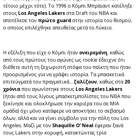
τέτοιο μέχρι τότε). Το 1996 ο Κόμπι Μπράιαντ κατέληξε
στους
Los Angeles Lakers
στα Draft του NBA και
αποτέλεσε τον
πρώτο guard
στην ιστορία του θεσμού,
ο οποίος επιλέχθηκε απευθείας μετά το Λύκειο.
Η εξέλιξη που είχε ο Κόμπι ήταν
ονειρεμένη
, καθώς
από τους πρώτους του αγώνες ως rookie έδειχνε ότι
διέθετε αυτή τη ξεχωριστή στόφα του παίκτη που ήταν
προορισμένος για να γράψει ιστορία. Τα μπασκετικά
επιτεύγματά του πραγματικά…
ζαλίζουν
, καθώς στα
20
χρόνια
που αγωνίστηκε στους
Los Angeles Lakers
(ήταν από τους λίγους μπασκετμπολίστες του NBA που
ξεκίνησε και ολοκλήρωσε την καριέρα του σε ΜΙΑ
ομάδα) όχι μόνο κατάφερε να αποκτήσει το σεβασμό
όλων, αλλά και να γίνει σύμβολο για την πόλη του Los
Angeles. Μαζί με τον
Shaquille O’ Neal
έφεραν ξανά
τους Lakers στην κορυφή, κατακτώντας τρία