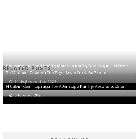
Bouncing For Good Από Τη Motorola Και Τη Euroleague… Ή Όταν
RELATED POSTS
Το Μπάσκετ Συναντά Την Τεχνολογία Για Καλό Σκοπό!
11 Φεβρουαρίου 2026
Η Calvin Klein Γιορτάζει Τον Αθλητισμό Και Την Αυτοπεποίθηση
5 Ιουλίου 2023