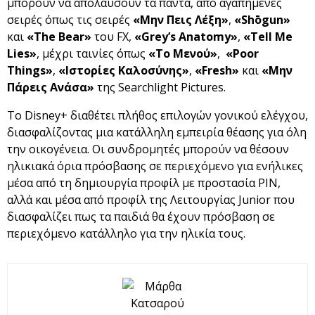
μπορούν να απολαύσουν τα πάντα, από αγαπημένες
σειρές όπως τις σειρές
«Μην Πεις Λέξη»
,
«Shōgun»
και
«
The
Bear
»
του FX,
«Grey’s Anatomy»
,
«Tell Me
Lies»
, μέχρι ταινίες όπως
«Το Μενού»
,
«
Poor
Things
»
,
«Ιστορίες Καλοσύνης»
,
«
Fresh
»
και
«Μην
Πάρεις Ανάσα»
της Searchlight Pictures.
Το Disney+ διαθέτει πλήθος επιλογών γονικού ελέγχου,
διασφαλίζοντας μια κατάλληλη εμπειρία θέασης για όλη
την οικογένεια. Οι συνδρομητές μπορούν να θέσουν
ηλικιακά όρια πρόσβασης σε περιεχόμενο για ενήλικες
μέσα από τη δημιουργία προφίλ με προστασία PIN,
αλλά και μέσα από προφίλ της Λειτουργίας Junior που
διασφαλίζει πως τα παιδιά θα έχουν πρόσβαση σε
περιεχόμενο κατάλληλο για την ηλικία τους.