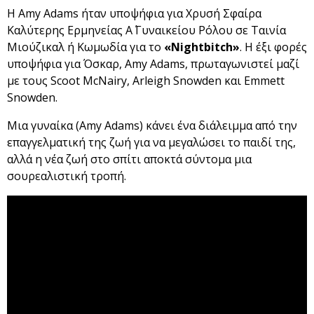
Η Amy Adams ήταν υποψήφια για Χρυσή Σφαίρα
Καλύτερης Eρμηνείας Α΄ Γυναικείου Ρόλου σε Ταινία
Μιούζικαλ ή Κωμωδία για το
«
Nightbitch
»
. Η έξι φορές
υποψήφια για Όσκαρ, Amy Adams, πρωταγωνιστεί μαζί
με τους Scoot McNairy, Arleigh Snowden και Emmett
Snowden.
Μια γυναίκα (Amy Adams) κάνει ένα διάλειμμα από την
επαγγελματική της ζωή για να μεγαλώσει το παιδί της,
αλλά η νέα ζωή στο σπίτι αποκτά σύντομα μια
σουρεαλιστική τροπή.