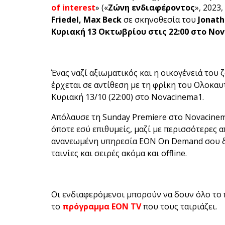
of interest
» («
Ζώνη ενδιαφέροντος
», 2023,
Friedel, Max Beck
σε σκηνοθεσία του
Jonath
Κυριακή 13 Οκτωβρίου στις 22:00 στο
Nov
Ένας ναζί αξιωματικός και η οικογένειά του 
έρχεται σε αντίθεση με τη φρίκη του Ολοκα
Κυριακή 13/10 (22:00) στο Novacinema1.
Απόλαυσε τη Sunday Premiere στο Novacine
όποτε εσύ επιθυμείς, μαζί με περισσότερες α
ανανεωμένη υπηρεσία ΕΟΝ On Demand σου δί
ταινίες και σειρές ακόμα και offline.
Οι ενδιαφερόμενοι μπορούν να δουν όλο το 
το
πρόγραμμα ΕΟΝ ΤV
που τους ταιριάζει.