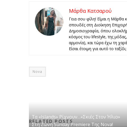
Μάρθα Κατσαρού
Γεια σου φίλη! Είμαι η Μάρθα 
σπουδές στη Διοίκηση Επιχειρ
Δημοσιογραφία, όπου ολοκλήρ
κόσμος του lifestyle, της μόδα
αρμονία), και τώρα έχω τη χαρά 
Είσαι έτοιμη για αυτό το ταξίδι;
Nova
Τα «Islands» Ρίχνουν…«Σκιές Στον Ήλιο»
RELATED POSTS
Στη Ζώνη Sunday Premiere Της Nova!