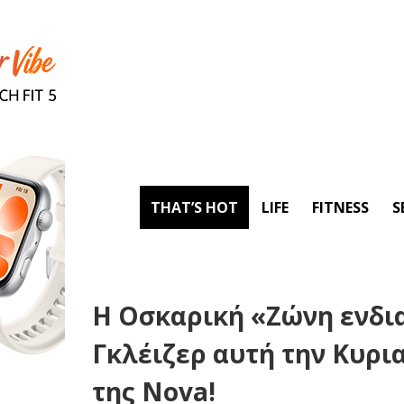
THAT’S HOT
LIFE
FITNESS
S
Η Οσκαρική «Ζώνη ενδι
Γκλέιζερ αυτή την Κυρι
της Nova!