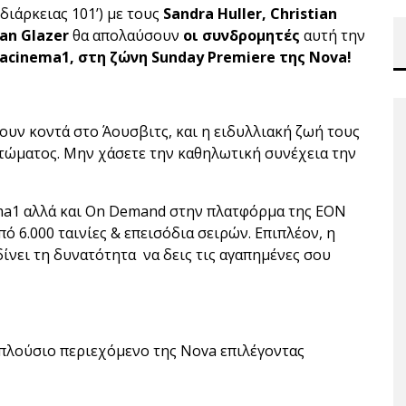
 διάρκειας 101’) με τους
Sandra Huller, Christian
an Glazer
θα απολαύσουν
οι συνδρομητές
αυτή την
acinema
1, στη ζώνη
Sunday
Premiere της
Nova!
ζουν κοντά στο Άουσβιτς, και η ειδυλλιακή ζωή τους
υτώματος. Μην χάσετε την καθηλωτική συνέχεια την
ma1 αλλά και On Demand στην πλατφόρμα της ΕΟΝ
πό 6.000 ταινίες & επεισόδια σειρών. Επιπλέον, η
νει τη δυνατότητα να δεις τις αγαπημένες σου
πλούσιο περιεχόμενο της Nova επιλέγοντας