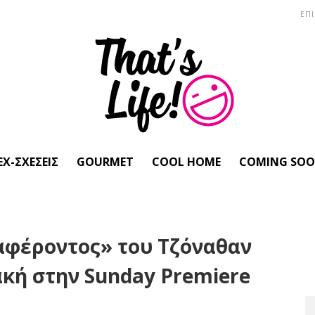
ΕΠ
EX-ΣΧΈΣΕΙΣ
GOURMET
COOL HOME
COMING SO
αφέροντος» του Τζόναθαν
ακή στην Sunday Premiere