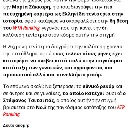
την
Μαρία Σάκκαρη
, η οποια διαγράφει την
πιο
πετυχημένη καριέρα ως Ελληνίδα τενίστρια στην
ιστορία
, αφού κατάφερε να σκαρφαλώσει στην
6η θέση
του
WTA Ranking
, γεγονός που την κάνει την 6η
καλύτερη τενίστρια στον κόσμο αυτήν την στιγμή.
Η 26χρονη τενίστρια διαγράφει την καλύτερη χρονιά
της στο άθλημα, αφού
τους τελευταίους μήνες έχει
καταφέρει να ανέβει κατά πολύ στην παγκόσμια
κατάταξη των γυναικών
,
καταγράφοντας και
προσωπικό αλλά και πανελλήνιο ρεκόρ.
Το επόμενο σκαλί; Να ξεπεράσει το
εθνικό ρεκόρ
και
σε άντρες και σε γυναίκες,
το οποίο κατέχει
φυσικά
ο
Στέφανος Τσιτσιπάς
, ο οποίος αυτήν την στιγμή
βρίσκεται στο
Νο.3
της παγκόσμιας κατάταξης του
ATP
Ranking
.
Δείτε ακόμη: