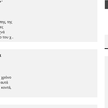
ης, της
ες
χνά
ο του χ
...
α
ν χρόνο
 αυτά
 κοντά,