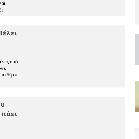
Και
ξε
...
θέλει
μένες από
ν).
πειδή οι
ου
 πάει