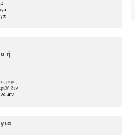
λύ
εργα
γα;
δο ή
τες μέρες
τριβή δεν
 να μην
 για