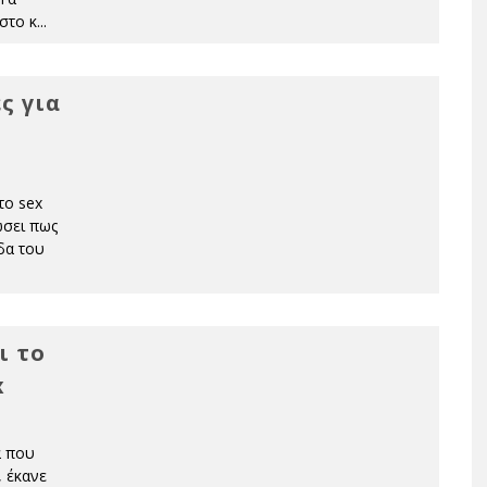
στο κ
...
ς για
το sex
ώσει πως
δα του
ι το
x
α που
, έκανε