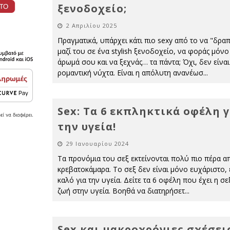
ξενοδοχείο;
2 Απριλίου 2025
Πραγματικά, υπάρχει κάτι πιο sexy από το να "δραπ
μαζί του σε ένα stylish ξενοδοχείο, να φοράς μόνο
άρωμά σου και να ξεχνάς… τα πάντα; Όχι, δεν είναι
ρομαντική νύχτα. Είναι η απόλυτη ανανέωσ
...
Sex: Τα 6 εκπληκτικά οφέλη γ
την υγεία!
29 Ιανουαρίου 2024
Τα προνόμια του σεξ εκτείνονται πολύ πιο πέρα α
κρεβατοκάμαρα. Το σεξ δεν είναι μόνο ευχάριστο, ε
καλό για την υγεία. Δείτε τα 6 οφέλη που έχει η σ
ζωή στην υγεία. Βοηθά να διατηρήσετ
...
Sex και μακροχρόνιες σχέσεις