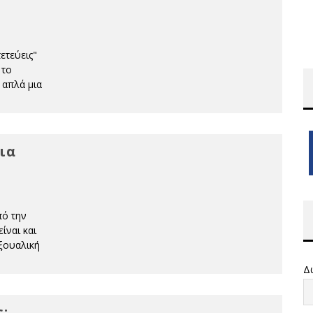
ετεύεις"
 το
 απλά μια
ια
πό την
ίναι και
εξουαλική
Δ
: