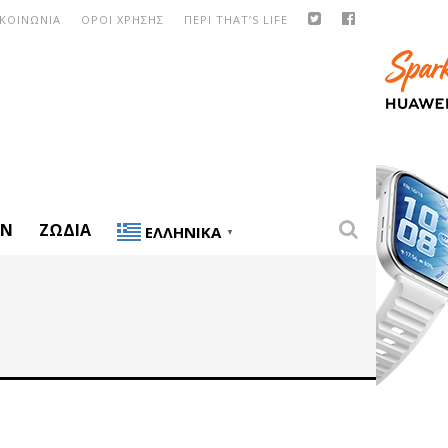
ΙΚΟΙΝΩΝΙΑ
ΟΡΟΙ ΧΡΗΣΗΣ
ΠΕΡΙ THAT’S LIFE
ON
ΖΏΔΙΑ
ΕΛΛΗΝΙΚΆ
▼