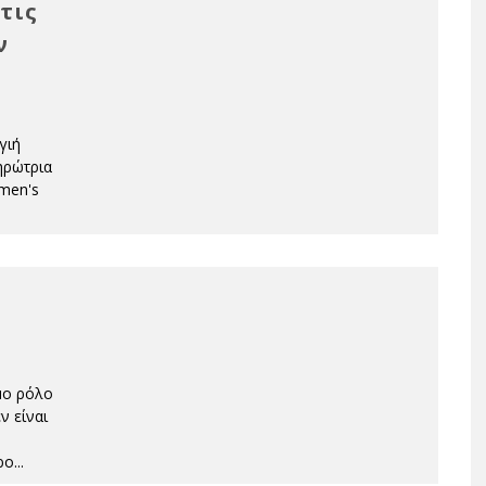
τις
ν
γιή
ληρώτρια
omen's
μο ρόλο
ν είναι
ρο
...