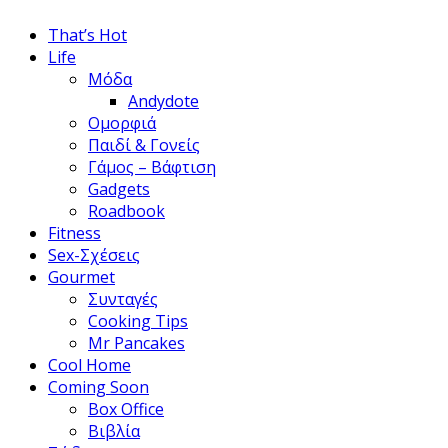
That’s Hot
Life
Μόδα
Andydote
Ομορφιά
Παιδί & Γονείς
Γάμος – Βάφτιση
Gadgets
Roadbook
Fitness
Sex-Σχέσεις
Gourmet
Συνταγές
Cooking Tips
Mr Pancakes
Cool Home
Coming Soon
Box Office
Βιβλία