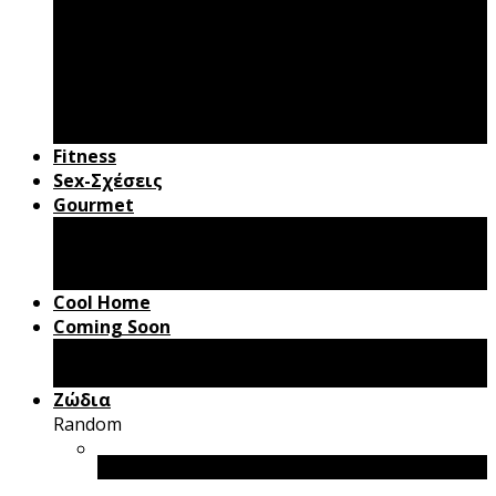
Andydote
Ομορφιά
Παιδί & Γονείς
Γάμος – Βάφτιση
Gadgets
Roadbook
Fitness
Sex-Σχέσεις
Gourmet
Συνταγές
Cooking Tips
Mr Pancakes
Cool Home
Coming Soon
Box Office
Βιβλία
Ζώδια
Random