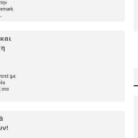
 την
demark
..
 και
τη
ποτέ (με
νέα
ς στα
ά
υν!