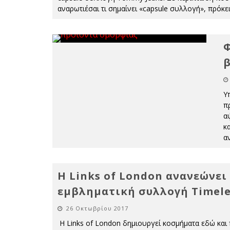
αναρωτιέσαι τι σημαίνει «capsule συλλογή», πρόκει
Φ
β
Υ
π
α
κ
α
Η Links of London ανανεώνει
εμβληματική συλλογή Timele
26 Οκτωβρίου 2017
Η Links of London δημιουργεί κοσμήματα εδώ και