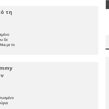
πό τη
ρεμένο
ου δε
hka με το
ommy
ον
επτυσμένο
ούρια