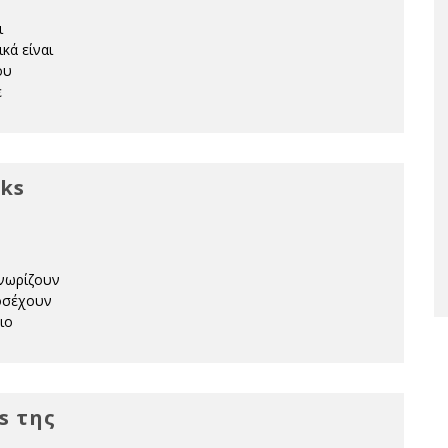
ι
κά είναι
ου
ε
cks
γνωρίζουν
ροσέχουν
ιο
s της