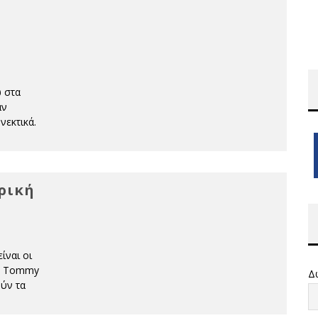
ώ στα
αν
νεκτικά.
τρική
ίναι οι
γή Tommy
Δ
ούν τα