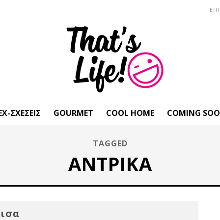
ΕΠ
EX-ΣΧΈΣΕΙΣ
GOURMET
COOL HOME
COMING SO
TAGGED
ΑΝΤΡΙΚΆ
μισα