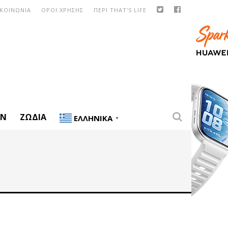
ΙΚΟΙΝΩΝΙΑ
ΟΡΟΙ ΧΡΗΣΗΣ
ΠΕΡΙ THAT’S LIFE
ON
ΖΏΔΙΑ
ΕΛΛΗΝΙΚΆ
▼