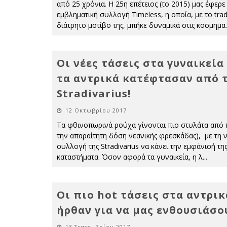
από 25 χρόνια. Η 25η επέτειος (το 2015) μας έφερε
εμβληματική συλλογή Timeless, η οποία, με το tra
διάτρητο μοτίβο της, μπήκε δυναμικά στις κοσμημα
.
Οι νέες τάσεις στα γυναικεία
τα αντρικά κατέφτασαν από 
Stradivarius!
12 Οκτωβρίου 2017
Τα φθινοπωρινά ρούχα γίνονται πιο στυλάτα από 
την απαραίτητη δόση νεανικής φρεσκάδας), με τη 
συλλογή της Stradivarius να κάνει την εμφάνισή τη
καταστήματα. Όσον αφορά τα γυναικεία, η λ
...
Οι πιο hot τάσεις στα αντρικ
ήρθαν για να μας ενθουσιάσο
13 Σεπτεμβρίου 2017