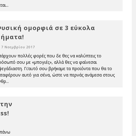
ται
...
υσική ομορφιά σε 3 εύκολα
ήματα!
7 Νοεμβρίου 2017
πάρχουν πολλές φορές που δε θες να καλύπτεις το
ρόσωπό σου με «μπογιές», αλλά θες να φαίνεσαι
ψεγάδιαστη. Γι’αυτό σου βρήκαμε τα προϊόντα που θα το
αταφέρουν αυτό για σένα, ώστε να περνάς ανάμεσα στους
νθρ
...
 την
ss!
 πάνω