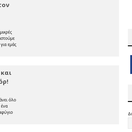
τον
μικρές
αστούμε
 για εμάς
 και
όρ!
άνει όλο
 ένα
ταφύγιο
Δ