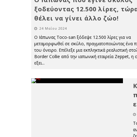
ξοδεύοντας 12.500 λίρες, τώρ
θέλει να γίνει άλλο ζώο!
24 Μαΐου 2024
Ο Ιάπωνας Toco-san ξόδεψε 12.500 λίρες για να
μεταμορφωθεί σε σκύλο, πραγματοποιώντας ένα π
του όνειρο. Επέλεξε μια εκπληκτικά ρεαλιστική στο
Border Collie από την ιαπωνική εταιρεία Zeppet, η 
εξει
...
Κ
π
ε
Τ
αν
ζ