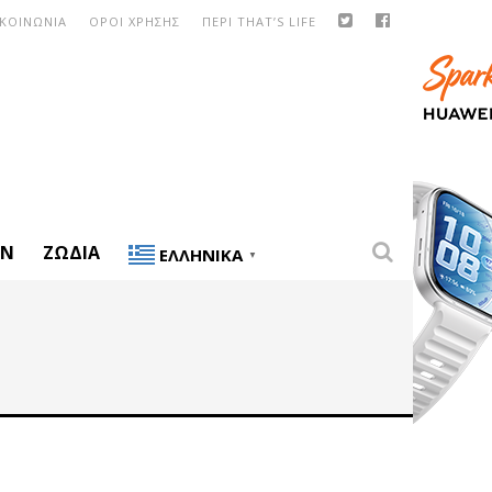
ΙΚΟΙΝΩΝΙΑ
ΟΡΟΙ ΧΡΗΣΗΣ
ΠΕΡΙ THAT’S LIFE
ON
ΖΏΔΙΑ
ΕΛΛΗΝΙΚΆ
▼