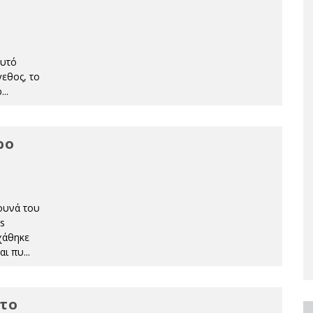
η
Αυτό
εθος, το
ρ
...
ρο
βουνά του
s
χάθηκε
αι πυ
...
 το