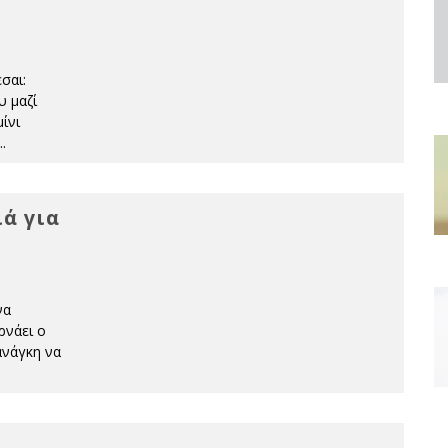
σαι:
υ μαζί
ίνι
..
ά για
να
ρνάει ο
ανάγκη να