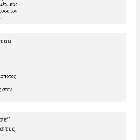
τιμέτωπος
ευσε τον
...
 που
έσποτος
ς
ς στην
σε”
 στις