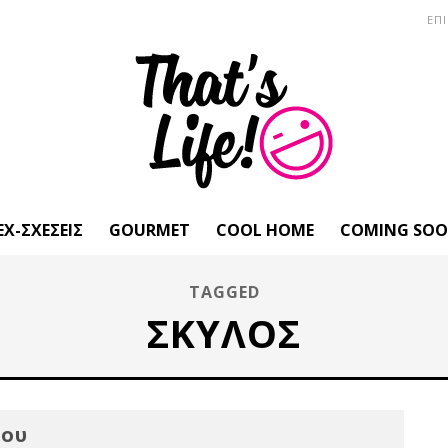
ΕΠ
EX-ΣΧΈΣΕΙΣ
GOURMET
COOL HOME
COMING SO
TAGGED
ΣΚΎΛΟΣ
που