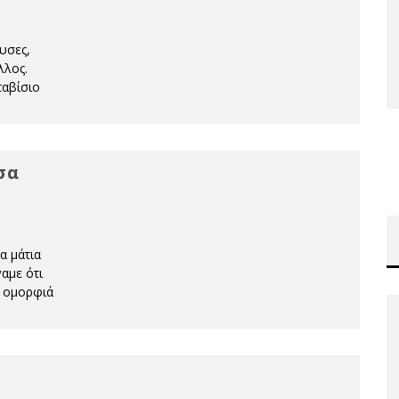
υσες,
λλος.
ταβίσιο
σα
α μάτια
αμε ότι
ν ομορφιά