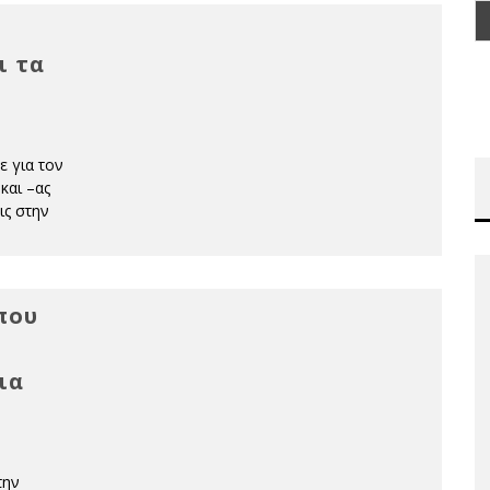
ι τα
ε για τον
και –ας
ις στην
που
ια
την