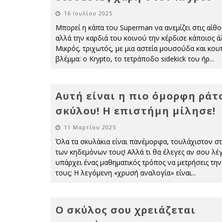
16 Ιουλίου 2025
Μπορεί η κάπα του Superman να ανεμίζει στις αίθο
αλλά την καρδιά του κοινού την κέρδισε κάποιος ά
Μικρός, τριχωτός, με μια αστεία μουσούδα και κου
βλέμμα: ο Krypto, το τετράποδο sidekick του ήρ
...
Αυτή είναι η πιο όμορφη ράτ
σκύλου! Η επιστήμη μίλησε!
11 Μαρτίου 2025
Όλα τα σκυλάκια είναι πανέμορφα, τουλάχιστον στ
των κηδεμόνων τους! Αλλά τι θα έλεγες αν σου λέγ
υπάρχει ένας μαθηματικός τρόπος να μετρήσεις τη
τους; Η λεγόμενη «χρυσή αναλογία» είναι
...
Ο σκύλος σου χρειάζεται