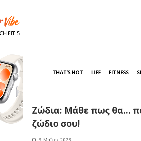
THAT’S HOT
LIFE
FITNESS
S
Ζώδια: Μάθε πως θα… π
ζώδιο σου!
3 Μαΐου 2023