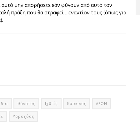
α αυτό μην απορήσετε εάν φύγουν από αυτό τον
καλή πράξη που θα στραφεί… εναντίον τους (όπως για
).
ώδια
θάνατος
Ιχθείς
Καρκίνος
ΛΕΩΝ
ΗΣ
Υδροχόος