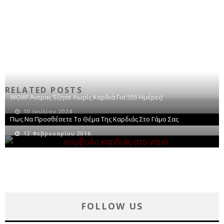
RELATED POSTS
WOW! Άντρας Έζησε Χωρίς Καρδιά Για 555 Ημέρες!
10 Ιουλίου 2024
Πως Να Προσθέσετε Το Θέμα Της Καρδιάς Στο Γάμο Σας
12 Φεβρουαρίου 2016
FOLLOW US