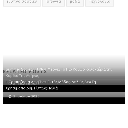
έξυπνο σουτιέν
Ιαπωνία
μόδα
Τεχνολογία
Summer Society: Η PRM Φέρνει Το Πιο Κομψό Καλοκαίρι Στην
RELATED POSTS
Καρδιά Της Αθήνας
Η Τραπεζαρία Δεν Είναι Εκτός Μόδας. Απλώς Δεν Τη
8 Ιουλίου 2026
Χρησιμοποιούμε Όπως Παλιά!
3 Ιουλίου 2026