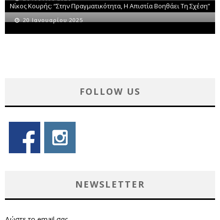
Νίκος Κουρής: “Στην Πραγματικότητα, Η Απιστία Βοηθάει Τη Σχέση”
20 Ιανουαρίου 2025
FOLLOW US
NEWSLETTER
Δώστε το email σας