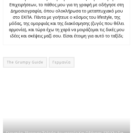
Επιχειρήσεων, το πάθος μου για τη γραφή με οδήγησε στη
Δημοσιογραφία, όπου ολοκλήρωσα το μεταπτυχιακό μου
στο ΕΚΠΑ. Πάντα με γοήτευε ο κόσμος του lifestyle, της
μόδας, της ομορφιάς και της διακόσμησης (ζυγός που θέλει
αρμονία), και τώρα έχω τη χαρά να μοιράζομαι τις δικές μου
ιδέες και σκέψεις μαζί σου. Είσαι έτοιμη για αυτό το ταξίδι;
The Grumpy Guide
Γερμανία
Γερμανία: 15χρονος Έκλεψε Λεωφορείο Και Οδήγησε 130 Χλμ Για