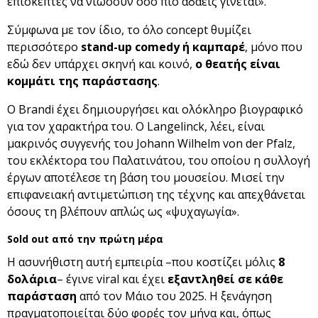
επισκέπτες να νιώσουν όσο πιο αδαείς γίνεται».
Σύμφωνα με τον ίδιο, το όλο concept θυμίζει
περισσότερο
stand-up comedy ή καμπαρέ
, μόνο που
εδώ δεν υπάρχει σκηνή και κοινό,
ο θεατής είναι
κομμάτι της παράστασης
.
Ο Brandi έχει δημιουργήσει και ολόκληρο βιογραφικό
για τον χαρακτήρα του. Ο Langelinck, λέει, είναι
μακρινός συγγενής του Johann Wilhelm von der Pfalz,
του εκλέκτορα του Παλατινάτου, του οποίου η συλλογή
έργων αποτέλεσε τη βάση του μουσείου. Μισεί την
επιφανειακή αντιμετώπιση της τέχνης και απεχθάνεται
όσους τη βλέπουν απλώς ως «ψυχαγωγία».
Sold out από την πρώτη μέρα
Η ασυνήθιστη αυτή εμπειρία –που κοστίζει μόλις
8
δολάρια
– έγινε viral και έχει
εξαντληθεί σε κάθε
παράσταση
από τον Μάιο του 2025. Η ξενάγηση
πραγματοποιείται δύο φορές τον μήνα και, όπως