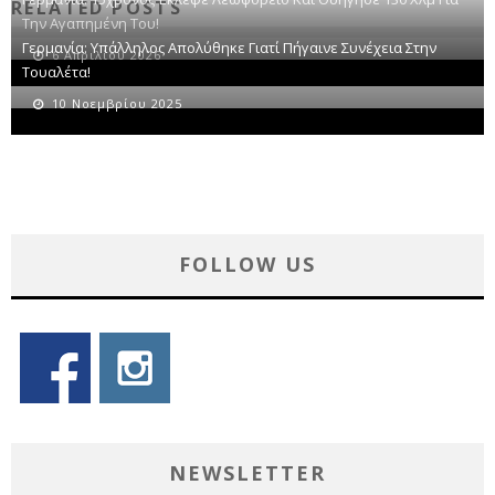
RELATED POSTS
Την Αγαπημένη Του!
Γερμανία: Υπάλληλος Απολύθηκε Γιατί Πήγαινε Συνέχεια Στην
6 Απριλίου 2026
Τουαλέτα!
10 Νοεμβρίου 2025
FOLLOW US
NEWSLETTER