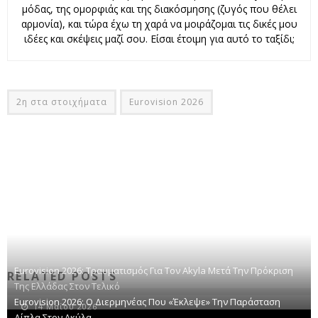
μόδας, της ομορφιάς και της διακόσμησης (ζυγός που θέλει
αρμονία), και τώρα έχω τη χαρά να μοιράζομαι τις δικές μου
ιδέες και σκέψεις μαζί σου. Είσαι έτοιμη για αυτό το ταξίδι;
2η στα στοιχήματα
Eurovision 2026
Eurovision 2026: Τραυματισμός Για Τον Akyla Μετά Την Πρόκριση
RELATED POSTS
Της Ελλάδας Στον Τελικό
Eurovision 2026: Ο Διερμηνέας Που «έκλεψε» Την Παράσταση
14 Μαΐου 2026
Δίπλα Στον Ακύλα