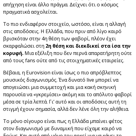
απήχηση είναι άλλο πράγμα. Δείχνει ότι ο κόσμος
πραγματικά ασχολείται.
Το πιο ενδιαφέρον στοιχείο, ωστόσο, είναι η αλλαγή
στις αποδόσεις. Η Ελλάδα, που πριν από λίγο καιρό
βρισκόταν στην 4η θέση των φαβορί, πλέον έχει
σκαρφαλώσει στη
2η θέση και διεκδικεί στα ίσα την
κορυφή.
Μια εξέλιξη που δεν περνά απαρατήρητη ούτε
από τους fans ούτε από τις στοιχηματικές εταιρείες.
Βέβαια, η Eurovision είναι ίσως ο πιο απρόβλεπτος
μουσικός διαγωνισμός. Ένα δυνατό live μπορεί να
απογειώσει μια συμμετοχή και μια κακή σκηνική
παρουσία να «γκρεμίσει» ακόμη και το απόλυτο φαβορί
μέσα σε τρία λεπτά. Γι’ αυτό και οι αποδόσεις αυτή τη
στιγμή έχουν σημασία, αλλά δεν λένε όλη την αλήθεια.
Το μόνο σίγουρο είναι πως η Ελλάδα μπαίνει φέτος
στον διαγωνισμό με δυναμική που είχαμε καιρό να
δούμε. Και αυτό από μόνο του αρκεί για να κάνει το