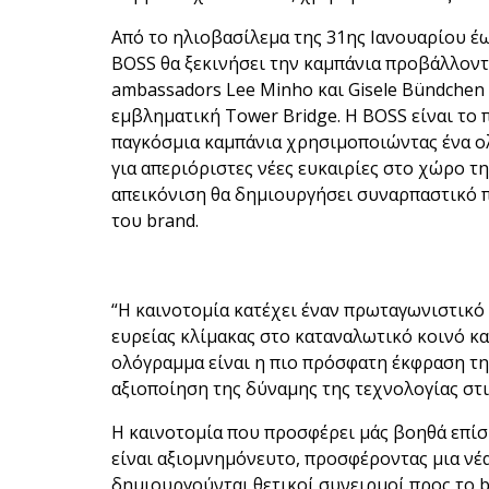
Από το ηλιοβασίλεμα της 31ης Ιανουαρίου έ
BOSS θα ξεκινήσει την καμπάνια προβάλλοντ
ambassadors Lee Minho και Gisele Bündchen σ
εμβληματική Tower Bridge. Η BOSS είναι το 
παγκόσμια καμπάνια χρησιμοποιώντας ένα ο
για απεριόριστες νέες ευκαιρίες στο χώρο τ
απεικόνιση θα δημιουργήσει συναρπαστικό π
του brand.
“Η καινοτομία κατέχει έναν πρωταγωνιστικό 
ευρείας κλίμακας στο καταναλωτικό κοινό κα
ολόγραμμα είναι η πιο πρόσφατη έκφραση τη
αξιοποίηση της δύναμης της τεχνολογίας στι
Η καινοτομία που προσφέρει μάς βοηθά επί
είναι αξιομνημόνευτο, προσφέροντας μια νέα
δημιουργούνται θετικοί συνειρμοί προς το 