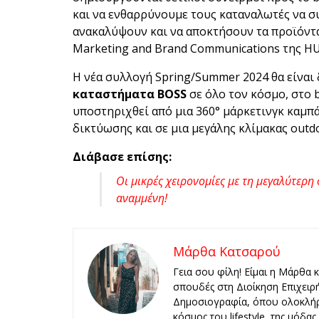
και να ενθαρρύνουμε τους καταναλωτές να συ
ανακαλύψουν και να αποκτήσουν τα προϊόντα 
Marketing and Brand Communications της H
Η νέα συλλογή Spring/Summer 2024 θα είναι 
καταστήματα BOSS
σε όλο τον κόσμο, στο
υποστηριχθεί από μια 360° μάρκετινγκ καμπά
δικτύωσης και σε μια μεγάλης κλίμακας outd
Διάβασε επίσης:
Οι μικρές χειρονομίες με τη μεγαλύτερ
αναμμένη!
Μάρθα Κατσαρού
Γεια σου φίλη! Είμαι η Μάρθα 
σπουδές στη Διοίκηση Επιχειρ
Δημοσιογραφία, όπου ολοκλήρ
κόσμος του lifestyle, της μόδα