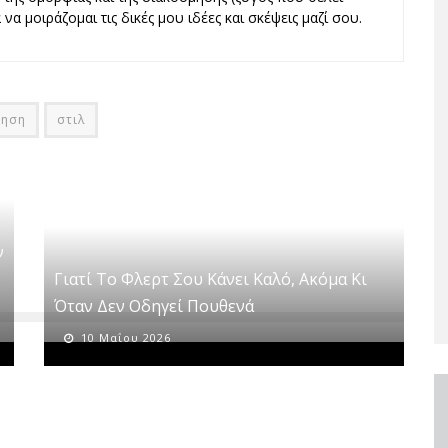
να μοιράζομαι τις δικές μου ιδέες και σκέψεις μαζί σου.
θηση
στιλ
ν
Γιατί Το Φλερτ Σου Κάνει Καλό, Ακόμα Κι
Όταν Δεν Οδηγεί Πουθενά
10 Μαΐου 2026