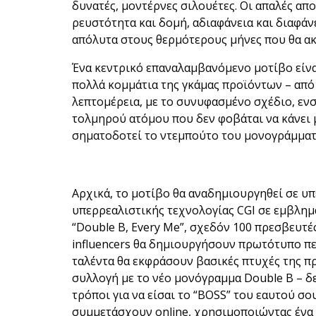
δυνατές, μοντέρνες σιλουέτες. Οι απαλές απο
ρευστότητα και δομή, αδιαφάνεια και διαφάν
απόλυτα στους θερμότερους μήνες που θα α
Ένα κεντρικό επαναλαμβανόμενο μοτίβο είνα
πολλά κομμάτια της γκάμας προϊόντων – από
λεπτομέρεια, με το συνυφασμένο σχέδιο, εν
τολμηρού ατόμου που δεν φοβάται να κάνει
σηματοδοτεί το ντεμπούτο του μονογράμματ
Αρχικά, το μοτίβο θα αναδημιουργηθεί σε υπ
υπερρεαλιστικής τεχνολογίας CGI σε εμβλημ
“Double B, Every Me”, σχεδόν 100 πρεσβευτές
influencers θα δημιουργήσουν πρωτότυπο περ
ταλέντα θα εκφράσουν βασικές πτυχές της 
συλλογή με το νέο μονόγραμμα Double B – δ
τρόποι για να είσαι το “BOSS” του εαυτού σο
συμμετάσχουν online, χρησιμοποιώντας ένα 