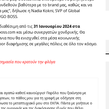
νδεθούν βαθύτερα με το brand μας, καθώς και να
μας”, δήλωσε η Nadia Kokni, SVP of Global
UGO BOSS.
διαθέσιμη από τις
31 Ιανουαρίου 2024 στα
 boss.com και μέσω συνεργατών χονδρικής. Θα
νια που θα ενισχυθεί στα μέσα κοινωνικής
oor διαφήμισης σε μεγάλες πόλεις σε όλο τον κόσμο.
η σημασία που κρατούν την φλόγα
και αγαπώ καθετί καινούργιο! Παρόλο που ξεκίνησα με
ήσεων, το πάθος μου για τη γραφή με οδήγησε στη
ωσα το μεταπτυχιακό μου στο ΕΚΠΑ. Πάντα με γοήτευε ο
ς, της ομορφιάς και της διακόσμησης (ζυγός που θέλει