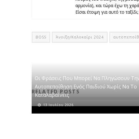
αρμονία), και τώρα έχω τη χαρά 
Είσαι έτοιμη για αυτό το ταξίδι;
BOSS
Άνοιξη/Καλοκαίρι 2024
αυτοπεποί
Οι Φράσεις Που Μπορεί Να Πληγώσουν Τη
Αυτοπεποίθηση Ενός Παιδιού Χωρίς Να Το
RELATED POSTS
Καταλαβαίνεις
13 Ιουλίου 2026