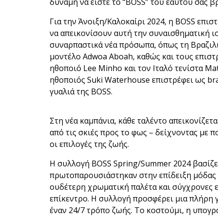
δύναμη να είστε το “BOSS” του εαυτού σας βρ
Για την Άνοιξη/Καλοκαίρι 2024, η BOSS επισ
να απεικονίσουν αυτή την συναισθηματική ι
συναρπαστικά νέα πρόσωπα, όπως τη Βραζιλι
μοντέλο Adwoa Aboah, καθώς και τους επισ
ηθοποιό Lee Minho και τον Ιταλό τενίστα Mat
ηθοποιός Suki Waterhouse επιστρέφει ως bra
γυαλιά της BOSS.
Στη νέα καμπάνια, κάθε ταλέντο απεικονίζε
από τις σκιές προς το φως – δείχνοντας με 
οι επιλογές της ζωής.
Η συλλογή BOSS Spring/Summer 2024 βασίζετ
πρωτοπαρουσιάστηκαν στην επίδειξη μόδας τ
ουδέτερη χρωματική παλέτα και σύγχρονες 
επίκεντρο. Η συλλογή προσφέρει μια πλήρη γ
έναν 24/7 τρόπο ζωής. Το κοστούμι, η υπογρα