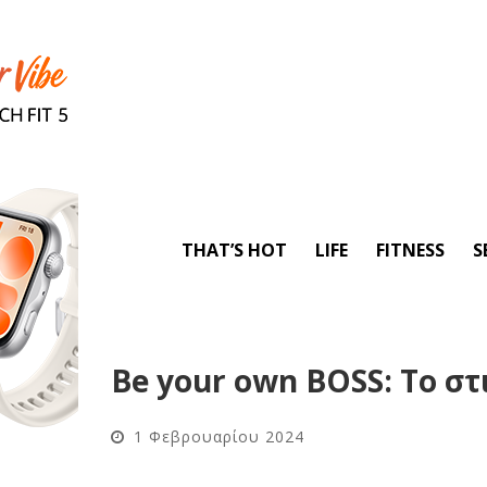
THAT’S HOT
LIFE
FITNESS
S
Βe your own BOSS: Tο στι
1 Φεβρουαρίου 2024