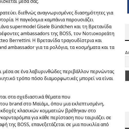
ίσκεται μέσα σας.
τρατεύει διεθνώς αναγνωρισμένες διασημότητες για
στορία. Η παγκόσμια καμπάνια παρουσιάζει
άνα supermodel Gisele Bündchen και τη Βρετανίδα
τρέφοντες ambassadors της BOSS, τον Νοτιοκορεάτη
teo Berrettini. Η Βρετανίδα τραγουδίστρια και
nd ambassador για τα ρολόγια, τα κοσμήματα και τα
Δ
ται μέσα σε ένα λαβυρινθώδες περιβάλλον περνώντας
ποιητικό τρόπο πόσο διαμορφωτικές μπορεί να είναι
αι στα σχεδιαστικά θέματα που
ου brand στο Μαϊάμι, όπου μια εκλεπτυσμένη,
εκδοχές κλασικών κομματιών βρέθηκαν στο
καρνταρόμπα για κάθε περίσταση που ταιριάζει σε
φή της BOSS, επανεξετάζεται σε μια ποικιλία από