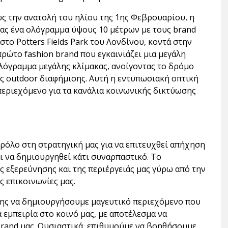
ως την ανατολή του ηλίου της 1ης Φεβρουαρίου, η
ας ένα ολόγραμμα ύψους 10 μέτρων με τους brand
το Potters Fields Park του Λονδίνου, κοντά στην
πρώτο fashion brand που εγκαινιάζει μια μεγάλη
λόγραμμα μεγάλης κλίμακας, ανοίγοντας το δρόμο
ης outdoor διαφήμισης. Αυτή η εντυπωσιακή οπτική
εριεχόμενο για τα κανάλια κοινωνικής δικτύωσης
ρόλο στη στρατηγική μας για να επιτευχθεί απήχηση
ι να δημιουργηθεί κάτι συναρπαστικό. Το
ς εξερεύνησης και της περιέργειάς μας γύρω από την
ς επικοινωνίες μας.
σης να δημιουργήσουμε μαγευτικό περιεχόμενο που
 εμπειρία στο κοινό μας, με αποτέλεσμα να
brand μας. Ουσιαστικά, επιθυμούμε να βοηθήσουμε