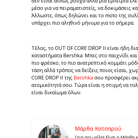
δεν είναι απλώς ρούχα αλλά μια εμπειρία ελε
μέσο για να πειραματιστείς, να δοκιμάσεις κ
Άλλωστε, όπως δηλώνει και το moto της συλ
υπάρχει πιο αληθινό μήνυμα για το σήμερα.
Τέλος, το OUT OF CORE DROP II είναι ήδη δι
καταστήματα Bershka. Μπες στο παιχνίδι και
πιο φρέσκο, το πιο ανατρεπτικό κομμάτι μόδα
τάση αλλά τρόπος να δείξεις ποιος είσαι, χωρ
CORE DROP II της
Bershka
σου προσφέρει ακρ
ατομικότητά σου. Τώρα είναι η στιγμή να τολ
είναι δικαίωμα όλων.
Μάρθα Κατσαρού
Γεια σου φίλη! Είμαι η Μάρθα 