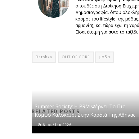
σπουδές στη Διοίκηση Επιχειρ
Δημοσιογραφία, όπου ολοκλήρ
κόσμος του lifestyle, της μόδα
αρμονία), και τώρα έχω τη χαρά 
Είσαι έτοιμη για αυτό το ταξίδι;
Bershka
OUT OF CORE
μόδα
Summer Society: Η PRM Φέρνει Το Πιο
RELATED POSTS
Κομψό Καλοκαίρι Στην Καρδιά Της Αθήνας
8 Ιουλίου 2026