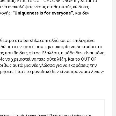
υθερίας. Έτσι, το OUT OF CORE DROP II γίνεται το
αι να ανακαλύψεις νέους αισθητικούς κώδικες.
λογής,
“Uniqueness is for everyone”,
και δεν
αθέσιμο στο bershka.com αλλά και σε επιλεγμένα
 δώσε στον εαυτό σου την ευκαιρία να δοκιμάσει το
ς που θα δεις φέτος. Εξάλλου, η
μόδα δεν είναι μόνο
ίς να χρειαστεί να πεις ούτε λέξη. Και το OUT OF
ιβώς αυτό: μια νέα γλώσσα για να εκφράσεις την
μήσεις. Γιατί το μοναδικό δεν είναι προνόμιο λίγων∙
και αγαπώ καθετί καινούργιο! Παρόλο που ξεκίνησα με