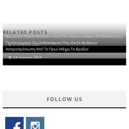
RELATED POSTS
Bonacure Repair Rescue+: Αυτό Που Έχουν Ανάγκη Τα Μαλλιά Σου!
Τα Χτενίσματα Του Καλοκαιριού Που Θα Σε Βγάλουν
8 Ιουλίου 2026
Ασπροπρόσωπη Από Το Πρωί Μέχρι Το Βράδυ!
24 Ιουνίου 2026
FOLLOW US