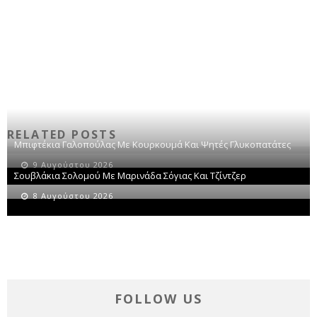
RELATED POSTS
Μπιφτέκια Γαλοπούλας Με Κουρκουμά Και Ψητές Γλυκοπατάτες
9 Αυγούστου 2026
Σουβλάκια Σολομού Με Μαρινάδα Σόγιας Και Τζίντζερ
8 Αυγούστου 2026
FOLLOW US