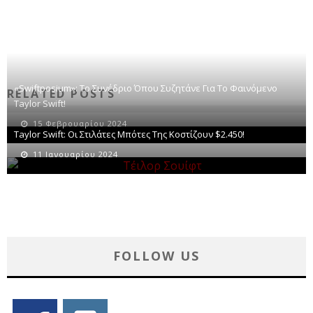
«Swiftposium»: Το Συνέδριο Όπου Συζητάνε Για Το Φαινόμενο
RELATED POSTS
Taylor Swift!
15 Φεβρουαρίου 2024
Taylor Swift: Οι Στιλάτες Μπότες Της Κοστίζουν $2.450!
11 Ιανουαρίου 2024
FOLLOW US