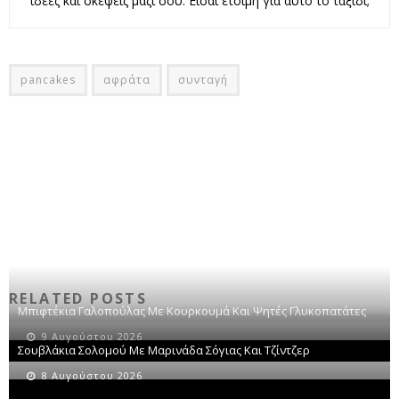
ιδέες και σκέψεις μαζί σου. Είσαι έτοιμη για αυτό το ταξίδι;
pancakes
αφράτα
συνταγή
RELATED POSTS
Μπιφτέκια Γαλοπούλας Με Κουρκουμά Και Ψητές Γλυκοπατάτες
9 Αυγούστου 2026
Σουβλάκια Σολομού Με Μαρινάδα Σόγιας Και Τζίντζερ
8 Αυγούστου 2026