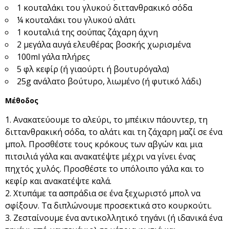
1 κουταλάκι του γλυκού διττανθρακικό σόδα
¼ κουταλάκι του γλυκού αλάτι
1 κουταλιά της σούπας ζάχαρη άχνη
2 μεγάλα αυγά ελευθέρας βοσκής χωρισμένα
100ml γάλα πλήρες
5 φλ κεφίρ (ή γιαούρτι ή βουτυρόγαλα)
25g ανάλατο βούτυρο, λιωμένο (ή φυτικό λάδι)
Μέθοδος
Ανακατεύουμε το αλεύρι, το μπέικιν πάουντερ, τη
διττανθρακική σόδα, το αλάτι και τη ζάχαρη μαζί σε ένα
μπολ. Προσθέστε τους κρόκους των αβγών και μια
πιτσιλιά γάλα και ανακατέψτε μέχρι να γίνει ένας
πηχτός χυλός. Προσθέστε το υπόλοιπο γάλα και το
κεφίρ και ανακατέψτε καλά.
Χτυπάμε τα ασπράδια σε ένα ξεχωριστό μπολ να
σφίξουν. Τα διπλώνουμε προσεκτικά στο κουρκούτι.
Ζεσταίνουμε ένα αντικολλητικό τηγάνι (ή ιδανικά ένα