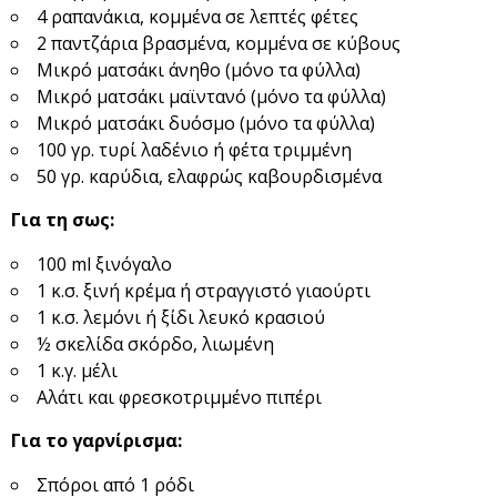
4 ραπανάκια, κομμένα σε λεπτές φέτες
2 παντζάρια βρασμένα, κομμένα σε κύβους
Μικρό ματσάκι άνηθο (μόνο τα φύλλα)
Μικρό ματσάκι μαϊντανό (μόνο τα φύλλα)
Μικρό ματσάκι δυόσμο (μόνο τα φύλλα)
100 γρ. τυρί λαδένιο ή φέτα τριμμένη
50 γρ. καρύδια, ελαφρώς καβουρδισμένα
Για τη σως:
100 ml ξινόγαλο
1 κ.σ. ξινή κρέμα ή στραγγιστό γιαούρτι
1 κ.σ. λεμόνι ή ξίδι λευκό κρασιού
½ σκελίδα σκόρδο, λιωμένη
1 κ.γ. μέλι
Αλάτι και φρεσκοτριμμένο πιπέρι
Για το γαρνίρισμα:
Σπόροι από 1 ρόδι